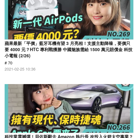
蘋果最新「平價」藍牙耳機有望 3 月亮相！支援主動降噪，要價只
要 4000 元？HTC 專利戰獲勝 中國魅族需給 1500 萬元賠償金 科技
小電報 (2/26)
# 70
2021-02-25 10:36
科技業震撼彈！貝佐斯辭去 Amazon 執行長 改投入火箭太空事業？