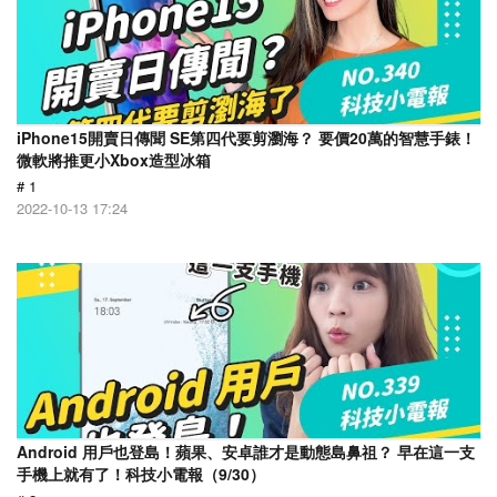
iPhone15開賣日傳聞 SE第四代要剪瀏海？ 要價20萬的智慧手錶！
微軟將推更小Xbox造型冰箱
# 1
2022-10-13 17:24
Android 用戶也登島！蘋果、安卓誰才是動態島鼻祖？ 早在這一支
手機上就有了！科技小電報（9/30）