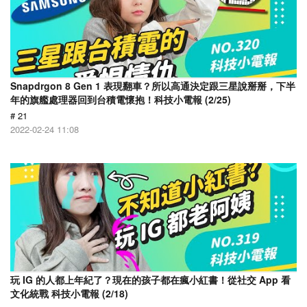
Snapdrgon 8 Gen 1 表現翻車？所以高通決定跟三星說掰掰，下半
年的旗艦處理器回到台積電懷抱！科技小電報 (2/25)
# 21
2022-02-24 11:08
玩 IG 的人都上年紀了？現在的孩子都在瘋小紅書！從社交 App 看
文化統戰 科技小電報 (2/18)