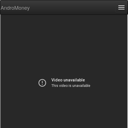
AndroMoney
Tog
nav