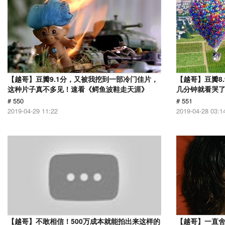
【越哥】豆瓣9.1分，又被我挖到一部冷门佳片，
【越哥】豆瓣8
这种片子真不多见！速看《鳄鱼波鞋走天涯》
几分钟就看哭
# 550
# 551
2019-04-29 11:22
2019-04-28 03:1
【越哥】不敢相信！500万成本就能拍出来这样的
【越哥】一直