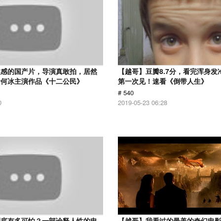
敏感的国产片，导演真敢拍，居然
【越哥】豆瓣8.7分，看完浑身发
看何冰主演作品《十二公民》
第一次见！速看《倒带人生》
# 540
0
2019-05-23 06:28
到底有多可怕？一部诠释人性的电
【越哥】我看过的最美的奇幻电