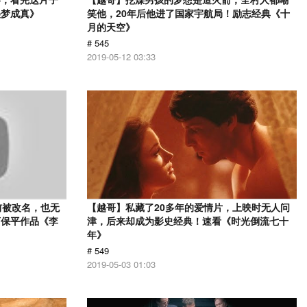
美梦成真》
笑他，20年后他进了国家宇航局！励志经典《十
月的天空》
# 545
2019-05-12 03:33
前被改名，也无
【越哥】私藏了20多年的爱情片，上映时无人问
曹保平作品《李
津，后来却成为影史经典！速看《时光倒流七十
年》
# 549
2019-05-03 01:03