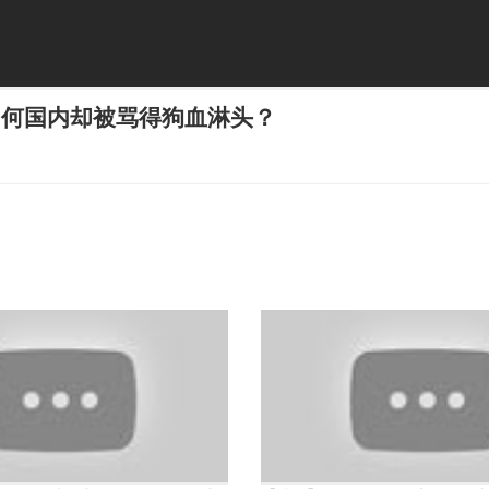
为何国内却被骂得狗血淋头？