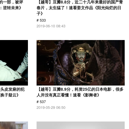
的一部，被评
【越哥】豆瓣8.8分，近二十几年来最好的国产青
警：逆转未来》
春片，太生猛了！速看姜文作品《阳光灿烂的日
子》
# 533
2019-06-10 08:43
人头皮发麻的犯
【越哥】豆瓣8.9分，耗资25亿的日本电影，很多
《换子疑云》
人并没有真正看懂！速看《影舞者》
# 537
2019-05-29 06:50