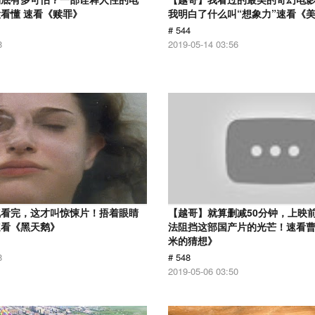
看懂 速看《赎罪》
我明白了什么叫“想象力”速看《
# 544
8
2019-05-14 03:56
气看完，这才叫惊悚片！捂着眼睛
【越哥】就算删减50分钟，上映
速看《黑天鹅》
法阻挡这部国产片的光芒！速看
米的猜想》
8
# 548
2019-05-06 03:50