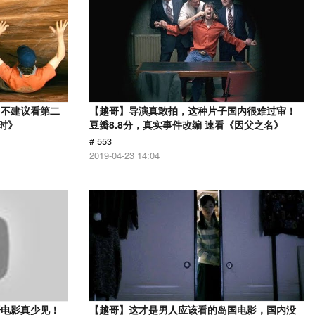
，不建议看第二
【越哥】导演真敢拍，这种片子国内很难过审！
时》
豆瓣8.8分，真实事件改编 速看《因父之名》
# 553
2019-04-23 14:04
语电影真少见！
【越哥】这才是男人应该看的岛国电影，国内没