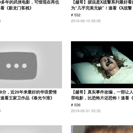
0多年的武侠电影，可惜现在再也
【越哥】据说是X战警系列最好看
速看《新龙门客栈》
为“几乎完美无缺”！速看《X战
# 532
8
2019-06-10 09:05
.9分，近20年来最好的华语爱情
【越哥】真实事件改编，一部让
！速看王家卫作品《春光乍泄》
罪电影，比恐怖片还恐怖！速看
# 536
3
2019-05-31 03:32