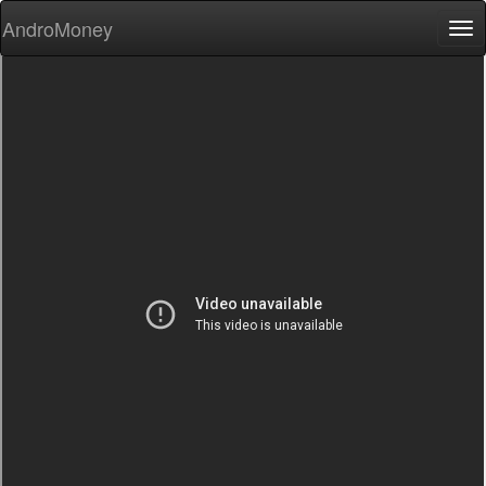
AndroMoney
Tog
nav