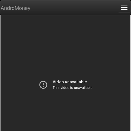
AndroMoney
Tog
nav