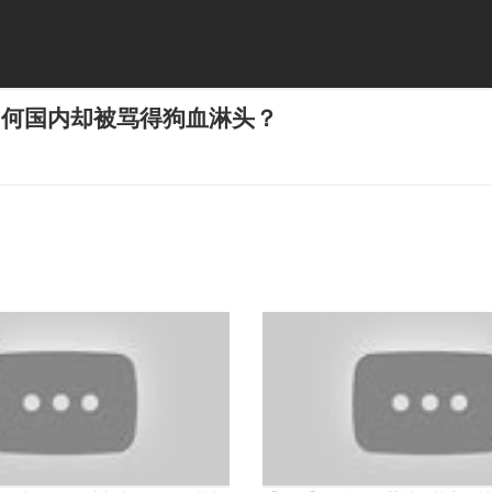
为何国内却被骂得狗血淋头？