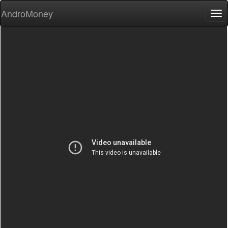
AndroMoney
Tog
nav