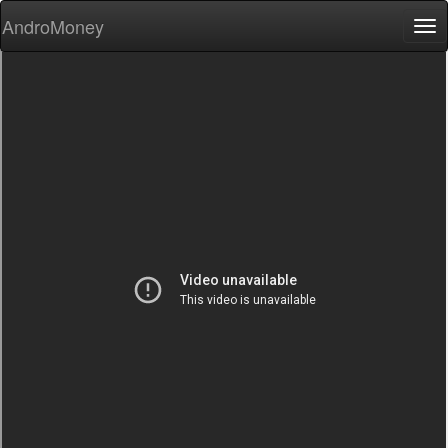
AndroMoney
Tog
nav