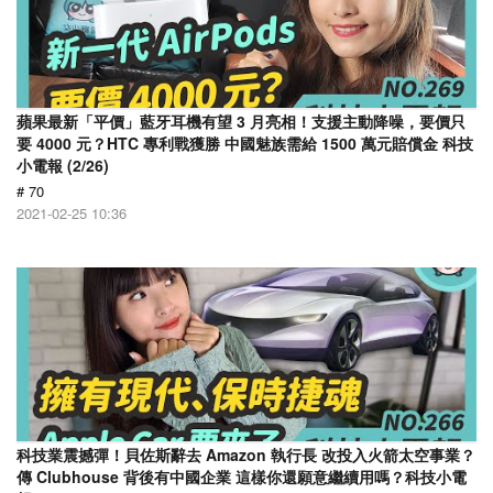
蘋果最新「平價」藍牙耳機有望 3 月亮相！支援主動降噪，要價只
要 4000 元？HTC 專利戰獲勝 中國魅族需給 1500 萬元賠償金 科技
小電報 (2/26)
# 70
2021-02-25 10:36
科技業震撼彈！貝佐斯辭去 Amazon 執行長 改投入火箭太空事業？
傳 Clubhouse 背後有中國企業 這樣你還願意繼續用嗎？科技小電