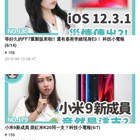
等好久的FF7重製版來啦!! 還有基努李維現身E3！ 科技小電報
(6/14)
# 158
2019-06-13 09:47
小米9新成員 跟紅米K20同一支？科技小電報(6/7)
# 159