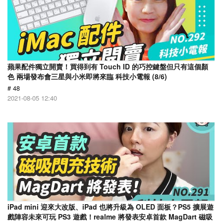
蘋果配件獨立開賣！買得到有 Touch ID 的巧控鍵盤但只有這個顏
色 兩場發布會三星與小米即將來臨 科技小電報 (8/6)
# 48
2021-08-05 12:40
iPad mini 迎來大改版、iPad 也將升級為 OLED 面板？PS5 擴展遊
戲陣容未來可玩 PS3 遊戲！realme 將發表安卓首款 MagDart 磁吸