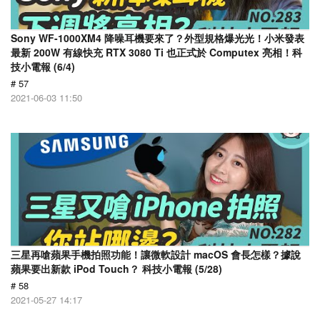
Sony WF-1000XM4 降噪耳機要來了？外型規格爆光光！小米發表
最新 200W 有線快充 RTX 3080 Ti 也正式於 Computex 亮相！科
技小電報 (6/4)
# 57
2021-06-03 11:50
三星再嗆蘋果手機拍照功能！讓微軟設計 macOS 會長怎樣？據說
蘋果要出新款 iPod Touch？ 科技小電報 (5/28)
# 58
2021-05-27 14:17