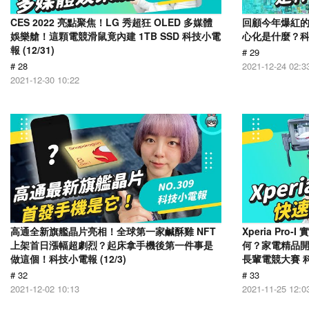
CES 2022 亮點聚焦！LG 秀超狂 OLED 多媒體
回顧今年爆紅的
娛樂艙！這顆電競滑鼠竟內建 1TB SSD 科技小電
心化是什麼？科技小
報 (12/31)
# 29
# 28
2021-12-24 02:3
2021-12-30 10:22
高通全新旗艦晶片亮相！全球第一家鹹酥雞 NFT
Xperia Pr
上架首日漲幅超劇烈？起床拿手機後第一件事是
何？家電精品
做這個！科技小電報 (12/3)
長輩電競大賽 科技
# 32
# 33
2021-12-02 10:13
2021-11-25 12:0