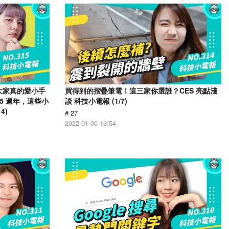
！大家真的愛小手
買得到的摺疊筆電！這三家你選誰？CES 亮點淺
15 週年，這些小
談 科技小電報 (1/7)
4)
# 27
2022-01-06 13:54