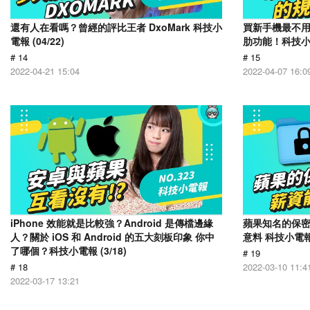
還有人在看嗎？曾經的評比王者 DxoMark 科技小
買新手機最不
電報 (04/22)
肋功能！科技小電報
# 14
# 15
2022-04-21 15:04
2022-04-07 16:0
iPhone 效能就是比較強？Android 是傳檔邊緣
蘋果知名的保
人？關於 iOS 和 Android 的五大刻板印象 你中
意料 科技小電報 (
了哪個？科技小電報 (3/18)
# 19
# 18
2022-03-10 11:4
2022-03-17 13:21