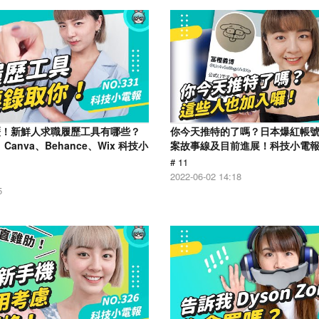
歷！新鮮人求職履歷工具有哪些？
你今天推特的了嗎？日本爆紅帳
、Canva、Behance、Wix 科技小
案故事線及目前進展！科技小電報 (0
# 11
2022-06-02 14:18
5