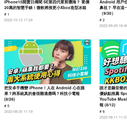
iPhone15開賣日傳聞 SE第四代要剪瀏海？ 要價
Android 
20萬的智慧手錶！微軟將推更小Xbox造型冰箱
鼻祖？ 早在這
（9/30）
# 1
2022-10-13 17:24
# 2
2022-09-29 16:4
把安卓手機變 iPhone！人在 Android 心在蘋
誰才是聽音樂的
果？跨系統真的會很難適應嗎？科技小電報
優缺點推薦 Spot
(8/26)
YouTube Mus
報 (8/12)
# 5
2022-08-25 11:19
# 6
2022-08-11 11:3