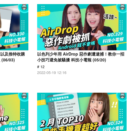
號以及推特收購
以色列少年用 AirDrop 惡作劇遭逮捕！教你一招
6/03)
小技巧避免被騷擾 科技小電報 (05/20)
# 12
2022-05-19 12:16