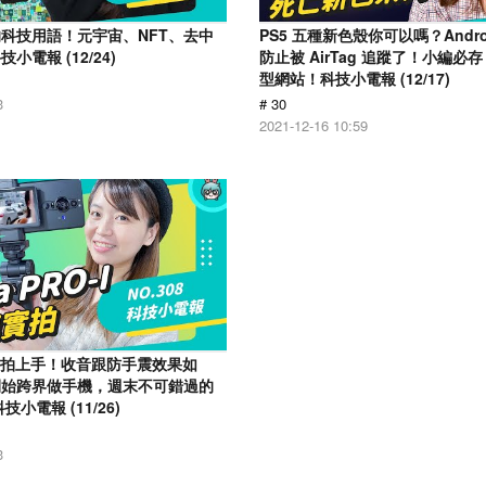
科技用語！元宇宙、NFT、去中
PS5 五種新色殼你可以嗎？Andr
電報 (12/24)
防止被 AirTag 追蹤了！小編必存 
型網站！科技小電報 (12/17)
3
# 30
2021-12-16 10:59
o-I 實拍上手！收音跟防手震效果如
開始跨界做手機，週末不可錯過的
小電報 (11/26)
3