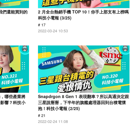
e 我們還能買到的
2 月全台熱銷手機 TOP 10！你手上那支有上榜嗎
科技小電報 (3/25)
# 17
2022-03-24 10:53
動，哪些產業將
Snapdrgon 8 Gen 1 表現翻車？所以高通決定跟
的影響？科技小
三星說掰掰，下半年的旗艦處理器回到台積電懷
抱！科技小電報 (2/25)
# 21
2022-02-24 11:08