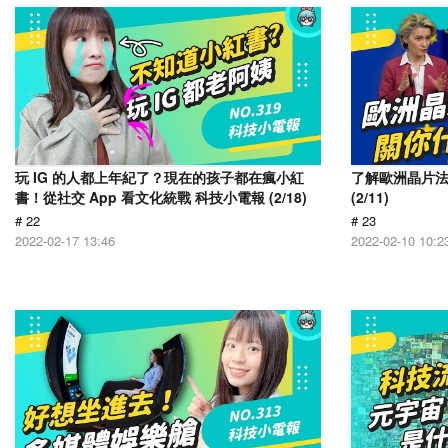
玩 IG 的人都上年紀了？現在的孩子都在瘋小紅
了解歐洲晶片
書！從社交 App 看文化統戰 科技小電報 (2/18)
(2/11)
# 22
# 23
2022-02-17 13:46
2022-02-10 10:2