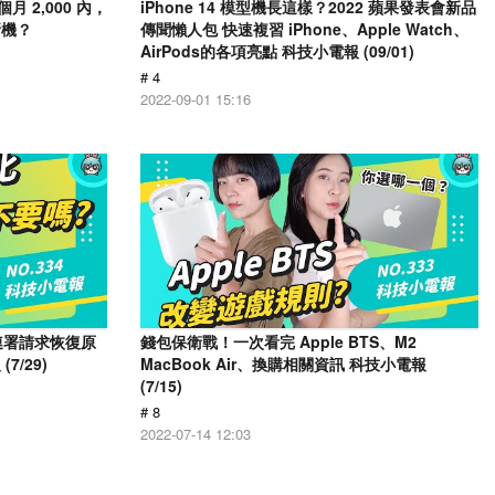
月 2,000 內，
iPhone 14 模型機長這樣？2022 蘋果發表會新品
新機？
傳聞懶人包 快速複習 iPhone、Apple Watch、
AirPods的各項亮點 科技小電報 (09/01)
# 4
2022-09-01 15:16
人連署請求恢復原
錢包保衛戰！一次看完 Apple BTS、M2
/29)
MacBook Air、換購相關資訊 科技小電報
(7/15)
# 8
2022-07-14 12:03