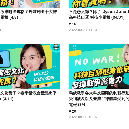
用考慮哪些規格？外媒列出十大雞
不是愚人節？除了 Dyson Zon
 (4/8)
高科技口罩 科技小電報 (04/01)
# 16
9
2022-03-31 11:31
密文化變了？春季發表會產品出乎
烏俄戰爭各大科技巨頭的制裁行
3/11)
受到波及以及臺灣半導體業受到
電報 (3/4)
1
# 20
2022-03-03 10:37