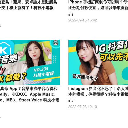
用戶也登島！蘋果、安卓誰才是動態島
iPhone 手機訂閱制你可以嗎？每個
一支手機上就有了！科技小電報
比分期付款便宜，還可以每年換
# 3
2022-09-15 15:42
6
真命 App？音樂串流平台心得和
Instagram 抖音化不忍了！名
ify、KKBOX、Apple Music、
本的模樣，你覺得呢？科技小電報 (7
ic、MB3、Street Voice 科技小電
# 7
2022-07-28 12:10
7