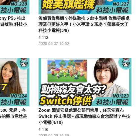
y PS5 推出
沒錢買旗艦機？外媒激推 5 款中階機 旗艦等級處
遊版啦 科技小
理器但更好入手！小米手環 5 現身？螢幕長大了
科技小電報(5/8)
# 112
2020-05-07 10:52
,500 元起，今
Zoom 因資安疑慮遭公部門禁用，任天堂宣布
最快的縣市竟然是
Switch 停止供應～想玩動物森友會怎麼辦？科技
小電報(4/10)
# 116
2020-04-09 15:36