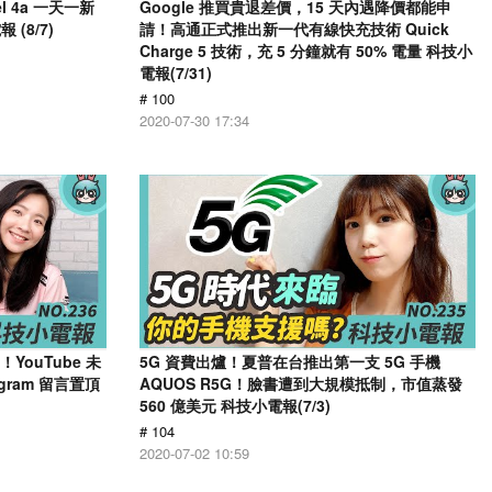
el 4a 一天一新
Google 推買貴退差價，15 天內遇降價都能申
(8/7)
請！高通正式推出新一代有線快充技術 Quick
Charge 5 技術，充 5 分鐘就有 50% 電量 科技小
電報(7/31)
# 100
2020-07-30 17:34
了！YouTube 未
5G 資費出爐！夏普在台推出第一支 5G 手機
gram 留言置頂
AQUOS R5G！臉書遭到大規模抵制，市值蒸發
560 億美元 科技小電報(7/3)
# 104
2020-07-02 10:59