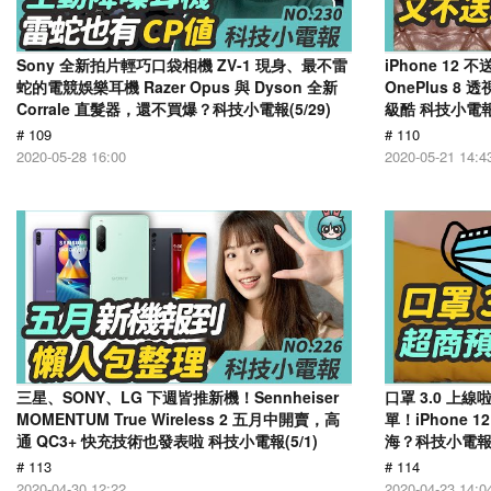
Sony 全新拍片輕巧口袋相機 ZV-1 現身、最不雷
iPhone 12 
蛇的電競娛樂耳機 Razer Opus 與 Dyson 全新
OnePlus 8
Corrale 直髮器，還不買爆？科技小電報(5/29)
級酷 科技小電報(
# 109
# 110
2020-05-28 16:00
2020-05-21 14:4
三星、SONY、LG 下週皆推新機！Sennheiser
口罩 3.0 
MOMENTUM True Wireless 2 五月中開賣，高
單！iPhone
通 QC3+ 快充技術也發表啦 科技小電報(5/1)
海？科技小電報(4
# 113
# 114
2020-04-30 12:22
2020-04-23 14:0