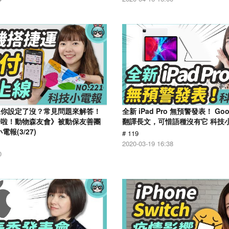
線你設定了沒？常見問題來解答！
全新 iPad Pro 無預警發表！ Go
合啦！動物森友會》被動保友善團
翻譯長文，可惜語種沒有它 科技小電
報(3/27)
# 119
2020-03-19 16:38
0