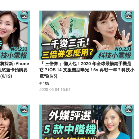
採新 iPhone
『 三倍券 』懶人包！2020 年全球最暢銷手機是
造型悠遊卡預購要
它？iOS 14 支援機型曝光！6s 再戰一年？科技小
/12)
電報(6/5)
# 108
2020-06-04 15:54