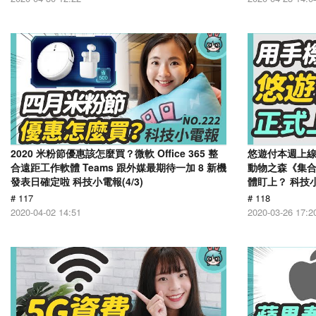
2020 米粉節優惠該怎麼買？微軟 Office 365 整
悠遊付本週上
合遠距工作軟體 Teams 跟外媒最期待一加 8 新機
動物之森《集
發表日確定啦 科技小電報(4/3)
體盯上？ 科技小電
# 117
# 118
2020-04-02 14:51
2020-03-26 17:2