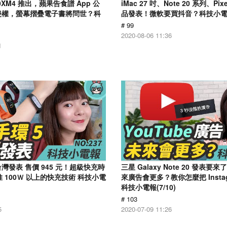
000XM4 推出，蘋果告食譜 App 公
iMac 27 吋、Note 20 系列、Pix
o 侵權，螢幕摺疊電子書將問世？科
品發表！微軟要買抖音？科技小電報 
)
# 99
2020-08-06 11:36
1
台灣發表 售價 945 元！超級快充時
三星 Galaxy Note 20 發表要來
 100Ｗ 以上的快充技術 科技小電
來廣告會更多？教你怎麼把 Insta
科技小電報(7/10)
# 103
5
2020-07-09 11:26