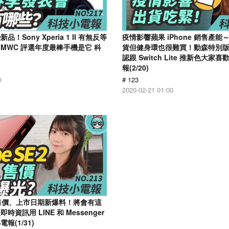
！Sony Xperia 1 II 有無反等
疫情影響蘋果 iPhone 銷售產能～ 
MWC 評選年度最棒手機是它 科
貨但健身環也很難買！動森特別
認跟 Switch Lite 推新色大
報(2/20)
0
# 123
2020-02-21 01:00
E 2 售價、上市日期新爆料！將會有這
資訊用 LINE 和 Messenger
報(1/31)