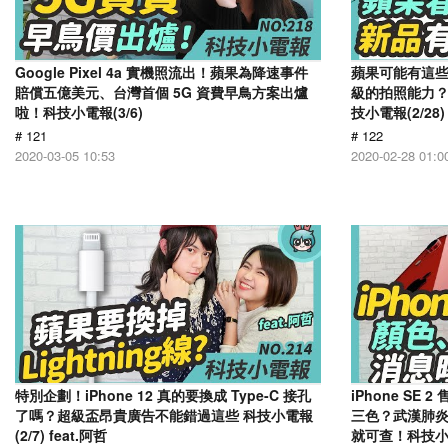
Google Pixel 4a 實機照流出！蘋果為降速事件
蘋果可能有這些新品
賠償五億美元、台灣首個 5G 資費早鳥方案出爐
級的拍照能力？
啦！科技小電報(3/6)
技小電報(2/28)
# 121
# 122
2020-03-05 10:53
2020-02-28 01:0
特別企劃！iPhone 12 真的要換成 Type-C 接孔
iPhone S
了嗎？超級盃昂貴廣告不能錯過這些 科技小電報
三色？武漢肺炎即時
(2/7) feat.阿哲
就可查！科技小電