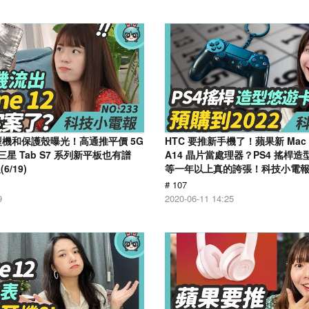
2 模型機和保護殼曝光！高通推平價 5G
HTC 要推新手機了！蘋果新 Mac 將
三星 Tab S7 系列新平板也有譜
A14 晶片當處理器？PS4 搖桿
/19)
等一年以上真的誇張！科技小電報(6
# 107
9
2020-06-11 14:25