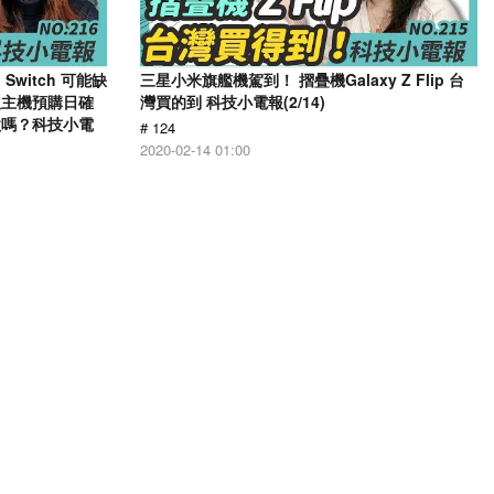
Switch 可能缺
三星小米旗艦機駕到！ 摺疊機Galaxy Z Flip 台
版主機預購日確
灣買的到 科技小電報(2/14)
家喜歡嗎？科技小電
# 124
2020-02-14 01:00