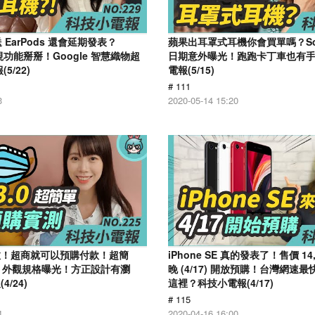
不送 EarPods 還會延期發表？
蘋果出耳罩式耳機你會買單嗎？Son
 透視功能掰掰！Google 智慧織物超
日期意外曝光！跑跑卡丁車也有手
5/22)
電報(5/15)
# 111
3
2020-05-14 15:20
上線啦！超商就可以預購付款！超簡
​iPhone SE 真的發表了！售價 14
 12 外觀規格曝光！方正設計有瀏
晚 (4/17) 開放預購！台灣網速
/24)
這裡？科技小電報(4/17)
# 115
4
2020-04-16 16:00