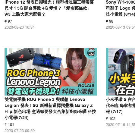
iPhone 12 發表日期曝光！模型機洩漏三種螢幕
Sony WH-1
尺寸？5G 開台導致 4G 變慢？「愛奇藝條款」
司梨子 Log
9/3 上路大家怎麼看？
技小電報 (8/14
# 97
# 98
2020-08-20 16:34
2020-08-13 09:5
雙電競手機 ROG Phone 3 與聯想 Lenovo
小米手環 5 在
Legion 發表！5G 新機新選擇摺疊機 Galaxy Z
代來臨 每家都推
Flip 新色出場 煮過頭要發大合集新廚師來囉 科技
報 (7/17)
小電報(7/24)
# 102
# 101
2020-07-16 14:5
2020-07-23 09:59