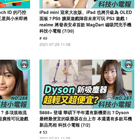
h ID 的巧控
iPad mini 迎來大改版、iPad 也將升級為 OLED
三星與小米即將
面板？PS5 擴展遊戲陣容未來可玩 PS3 遊戲！
realme 將發表安卓首款 MagDart 磁吸閃充手機
科技小電報 (7/30)
# 49
2021-07-29 11:08
2s ? 多項規格流
S888+ 登場 華碩下半年還有新機要出？Dyson
？ 迎廣推可玩遊戲
最輕最便宜的吸塵器在台上市 本週還有多款耳機
新品亮相 科技小電報 (7/2)
# 53
2021-07-01 11:56