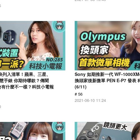
5
戲快列入清單！蘋果、三星、
Sony 如期推新一代 WF-1000XM4
大智慧手錶 你期待哪款？傳聞
換頭家後新微單 PEN E-P7 發表
11 會有什麼不一樣？科技小電報
(6/11)
# 56
2021-06-10 11:24
0