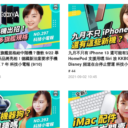
艦規格給中階機？微軟 9/22 舉
九月不只有 iPhone 13 還可能
新品將亮相！德國新法案要求手機
HomePod 支援用嘿 Siri 放 K
 年 科技小電報 (9/10)
Disney 頻道在台停止營運 科技小電
# 44
6
2021-09-02 10:45