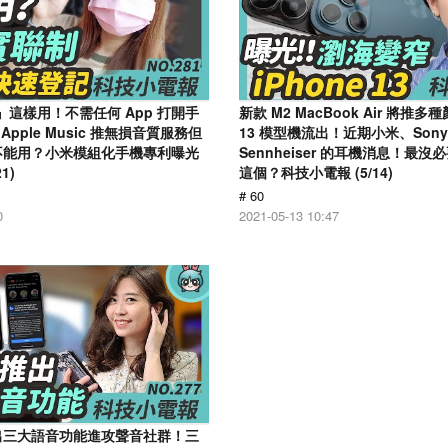
』這樣用！不需任何 App 打開手
新款 M2 MacBook Air 將推多種
pple Music 推無損音質服務但
13 模型機流出！近期小米、Sony
竟然不能用？小米模組化手機專利曝光
Sennheiser 的耳機消息！最
1)
這個？科技小電報 (5/14)
# 60
0
2021-05-13 10:47
 推出三大語音功能進攻聲音社群！三