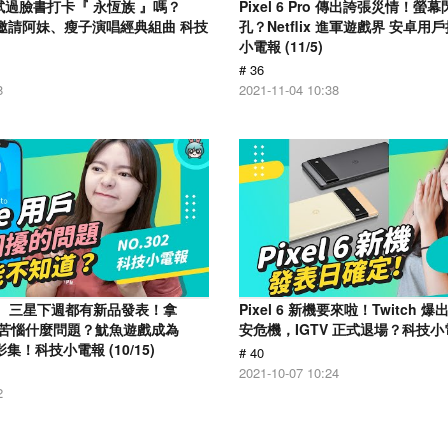
試過臉書打卡『 永恆族 』嗎？
Pixel 6 Pro 傳出誇張災情！螢
登台 邀請阿妹、瘦子演唱經典組曲 科技
孔？Netflix 進軍遊戲界 安卓用
小電報 (11/5)
# 36
8
2021-11-04 10:38
le、三星下週都有新品發表！拿
Pixel 6 新機要來啦！Twitch
人最苦惱什麼問題？魷魚遊戲成為
安危機，IGTV 正式退場？科技小電報
的影集！科技小電報 (10/15)
# 40
2021-10-07 10:24
2