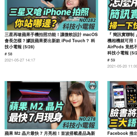
三星再嗆蘋果手機拍照功能！讓微軟設計 macOS
『 簡訊實聯制 
會長怎樣？據說蘋果要出新款 iPod Touch？ 科
機相機就可用！A
技小電報 (5/28)
AirPods 
科技小電報 (5/2
# 58
2021-05-27 14:17
# 59
2021-05-20 11:0
蘋果 M2 晶片最快 7 月亮相！首波搭載產品為新
Facebook