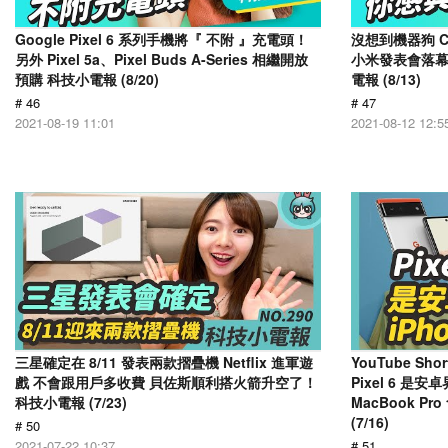
Google Pixel 6 系列手機將『 不附 』充電頭！
沒想到機器狗 C
另外 Pixel 5a、Pixel Buds A-Series 相繼開放
小米發表會落幕，
預購 科技小電報 (8/20)
電報 (8/13)
# 46
# 47
2021-08-19 11:01
2021-08-12 12:5
三星確定在 8/11 發表兩款摺疊機 Netflix 進軍遊
YouTube S
戲 不會跟用戶多收費 貝佐斯順利搭火箭升空了！
Pixel 6 是
科技小電報 (7/23)
MacBook Pr
(7/16)
# 50
2021-07-22 10:37
# 51