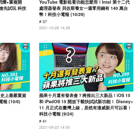
幕閃爍+重複開
YouTube 電影租看功能怎麼用！Intel 第十二代
戶搶先試玩 科技
處理器發表 貝佐斯養女一週零用錢有 140 萬台
幣！科技小電報 (10/29)
# 37
2021-10-28 14:28
 爆出史上最嚴重資
蘋果十月還有發表會？將推出三大新品！iOS 15
 (10/8)
和 iPadOS 15 開放下載快試試新功能！ Disney+
11 月正式在臺灣上線，居然有漫威新片可以看！
科技小電報 (9/24)
# 41
2021-09-23 14:50