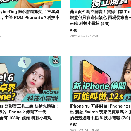
yberDog 離我們這麼近！三星與
蘋果配件獨立開賣！買得到有 Touc
坐等 ROG Phone 5s？科技小
鍵盤但只有這個顏色 兩場發布會
來臨 科技小電報 (8/6)
# 48
5
2021-08-05 12:40
horts 短影音工具上線 快搶先體驗！
iPhone 13 可能叫做 iPhone 1
安卓界的 iPhone？傳聞下一代
出 新款 Switch 玩家們買單嗎
o 會有 1080p 鏡頭 科技小電報
的機殼還附手把 科技小電報 (7/9)
# 52
2021-07-08 15:49