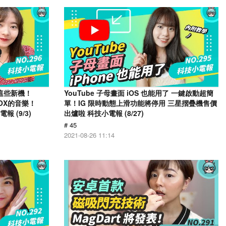
有這些新機！
YouTube 子母畫面 iOS 也能用了 一鍵啟動超簡
KBOX的音樂！
單！IG 限時動態上滑功能將停用 三星摺疊機售價
報 (9/3)
出爐啦 科技小電報 (8/27)
# 45
2021-08-26 11:14