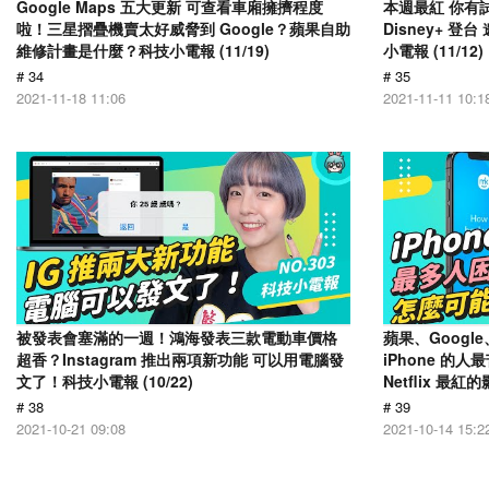
Google Maps 五大更新 可查看車廂擁擠程度
本週最紅 你有
啦！三星摺疊機賣太好威脅到 Google？蘋果自助
Disney+ 
維修計畫是什麼？科技小電報 (11/19)
小電報 (11/12)
# 34
# 35
2021-11-18 11:06
2021-11-11 10:1
被發表會塞滿的一週！鴻海發表三款電動車價格
蘋果、Goog
超香？Instagram 推出兩項新功能 可以用電腦發
iPhone 的
文了！科技小電報 (10/22)
Netflix 最紅
# 38
# 39
2021-10-21 09:08
2021-10-14 15:2