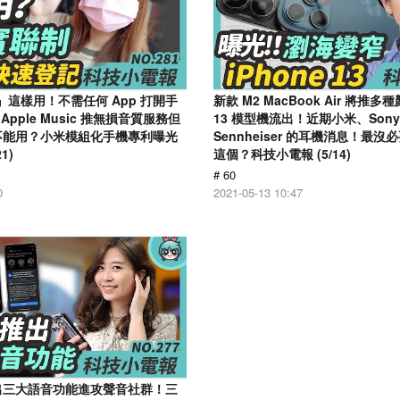
』這樣用！不需任何 App 打開手
新款 M2 MacBook Air 將推多種
pple Music 推無損音質服務但
13 模型機流出！近期小米、Sony
竟然不能用？小米模組化手機專利曝光
Sennheiser 的耳機消息！最
1)
這個？科技小電報 (5/14)
# 60
0
2021-05-13 10:47
 推出三大語音功能進攻聲音社群！三