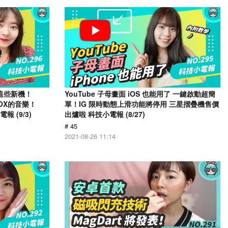
有這些新機！
YouTube 子母畫面 iOS 也能用了 一鍵啟動超簡
KBOX的音樂！
單！IG 限時動態上滑功能將停用 三星摺疊機售價
報 (9/3)
出爐啦 科技小電報 (8/27)
# 45
2021-08-26 11:14