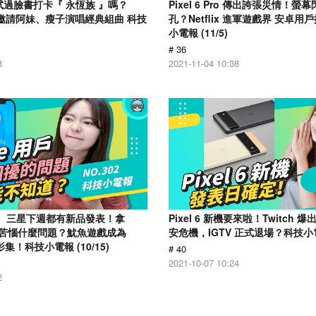
試過臉書打卡『 永恆族 』嗎？
Pixel 6 Pro 傳出誇張災情！螢
登台 邀請阿妹、瘦子演唱經典組曲 科技
孔？Netflix 進軍遊戲界 安卓用
小電報 (11/5)
# 36
8
2021-11-04 10:38
le、三星下週都有新品發表！拿
Pixel 6 新機要來啦！Twitch
人最苦惱什麼問題？魷魚遊戲成為
安危機，IGTV 正式退場？科技小電報
的影集！科技小電報 (10/15)
# 40
2021-10-07 10:24
2