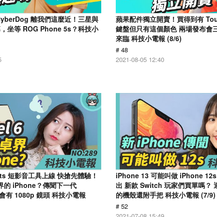
yberDog 離我們這麼近！三星與
蘋果配件獨立開賣！買得到有 Touc
坐等 ROG Phone 5s？科技小
鍵盤但只有這個顏色 兩場發布會
來臨 科技小電報 (8/6)
# 48
5
2021-08-05 12:40
horts 短影音工具上線 快搶先體驗！
iPhone 13 可能叫做 iPhone 1
安卓界的 iPhone？傳聞下一代
出 新款 Switch 玩家們買單嗎
o 會有 1080p 鏡頭 科技小電報
的機殼還附手把 科技小電報 (7/9)
# 52
2021-07-08 15:49