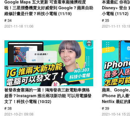
Google Maps 五大更新 可查看車廂擁擠程度
本週最紅 你有
啦！三星摺疊機賣太好威脅到 Google？蘋果自助
Disney+ 
維修計畫是什麼？科技小電報 (11/19)
小電報 (11/12)
# 34
# 35
2021-11-18 11:06
2021-11-11 10:1
被發表會塞滿的一週！鴻海發表三款電動車價格
蘋果、Goog
超香？Instagram 推出兩項新功能 可以用電腦發
iPhone 的
文了！科技小電報 (10/22)
Netflix 最紅
# 38
# 39
2021-10-21 09:08
2021-10-14 15:2