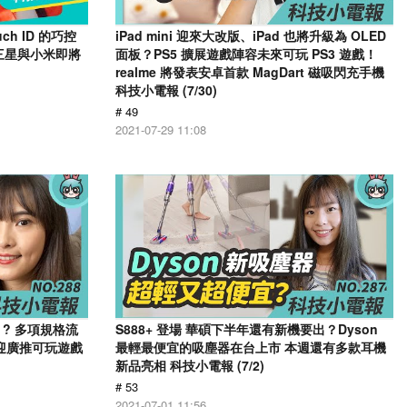
h ID 的巧控
iPad mini 迎來大改版、iPad 也將升級為 OLED
三星與小米即將
面板？PS5 擴展遊戲陣容未來可玩 PS3 遊戲！
realme 將發表安卓首款 MagDart 磁吸閃充手機
科技小電報 (7/30)
# 49
2021-07-29 11:08
2s ? 多項規格流
S888+ 登場 華碩下半年還有新機要出？Dyson
？ 迎廣推可玩遊戲
最輕最便宜的吸塵器在台上市 本週還有多款耳機
新品亮相 科技小電報 (7/2)
# 53
2021-07-01 11:56