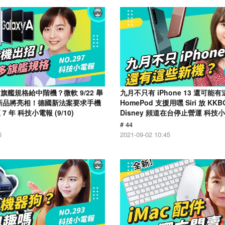
艦規格給中階機？微軟 9/22 舉
九月不只有 iPhone 13 還可能
新品將亮相！德國新法案要求手機
HomePod 支援用嘿 Siri 放 K
 年 科技小電報 (9/10)
Disney 頻道在台停止營運 科技小電
# 44
6
2021-09-02 10:45