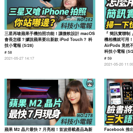
三星再嗆蘋果手機拍照功能！讓微軟設計 macOS
『 簡訊實聯制 
會長怎樣？據說蘋果要出新款 iPod Touch？ 科
機相機就可用！A
技小電報 (5/28)
AirPods 
科技小電報 (5/2
# 58
2021-05-27 14:17
# 59
2021-05-20 11:0
蘋果 M2 晶片最快 7 月亮相！首波搭載產品為新
Facebook