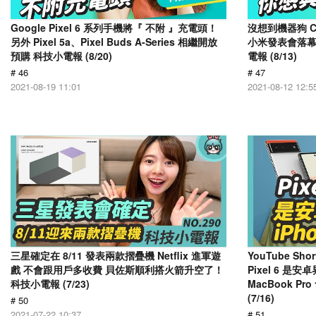
Google Pixel 6 系列手機將『 不附 』充電頭！
沒想到機器狗 C
另外 Pixel 5a、Pixel Buds A-Series 相繼開放
小米發表會落幕，
預購 科技小電報 (8/20)
電報 (8/13)
# 46
# 47
2021-08-19 11:01
2021-08-12 12:5
三星確定在 8/11 發表兩款摺疊機 Netflix 進軍遊
YouTube S
戲 不會跟用戶多收費 貝佐斯順利搭火箭升空了！
Pixel 6 是
科技小電報 (7/23)
MacBook Pr
(7/16)
# 50
2021-07-22 10:37
# 51