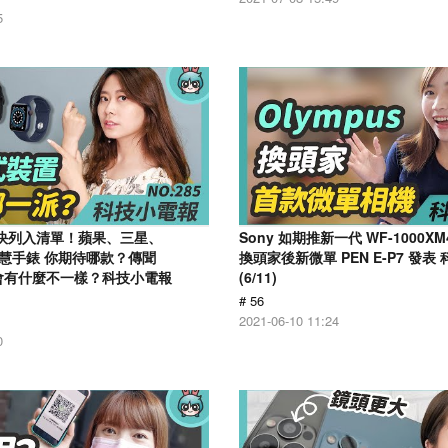
5
戲快列入清單！蘋果、三星、
Sony 如期推新一代 WF-1000XM4
大智慧手錶 你期待哪款？傳聞
換頭家後新微單 PEN E-P7 發表
11 會有什麼不一樣？科技小電報
(6/11)
# 56
2021-06-10 11:24
0