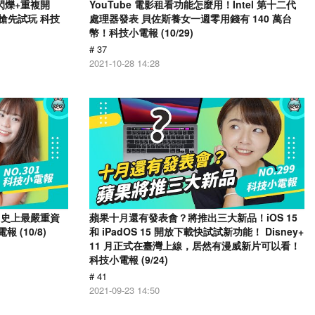
幕閃爍+重複開
YouTube 電影租看功能怎麼用！Intel 第十二代
戶搶先試玩 科技
處理器發表 貝佐斯養女一週零用錢有 140 萬台
幣！科技小電報 (10/29)
# 37
2021-10-28 14:28
 爆出史上最嚴重資
蘋果十月還有發表會？將推出三大新品！iOS 15
 (10/8)
和 iPadOS 15 開放下載快試試新功能！ Disney+
11 月正式在臺灣上線，居然有漫威新片可以看！
科技小電報 (9/24)
# 41
2021-09-23 14:50