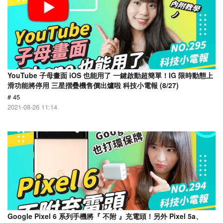
YouTube 子母畫面 iOS 也能用了 一鍵啟動超簡單！IG 限時動態上
滑功能將停用 三星摺疊機售價出爐啦 科技小電報 (8/27)
# 45
2021-08-26 11:14
Google Pixel 6 系列手機將『 不附 』充電頭！另外 Pixel 5a、