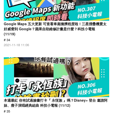
Google Maps 五大更新 可查看車廂擁擠程度啦！三星摺疊機賣太
好威脅到 Google？蘋果自助維修計畫是什麼？科技小電報
(11/19)
# 34
2021-11-18 11:06
本週最紅 你有試過臉書打卡『 永恆族 』嗎？Disney+ 登台 邀請阿
妹、瘦子演唱經典組曲 科技小電報 (11/12)
# 35