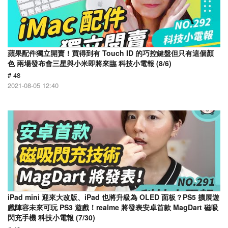
蘋果配件獨立開賣！買得到有 Touch ID 的巧控鍵盤但只有這個顏
色 兩場發布會三星與小米即將來臨 科技小電報 (8/6)
# 48
2021-08-05 12:40
iPad mini 迎來大改版、iPad 也將升級為 OLED 面板？PS5 擴展遊
戲陣容未來可玩 PS3 遊戲！realme 將發表安卓首款 MagDart 磁吸
閃充手機 科技小電報 (7/30)