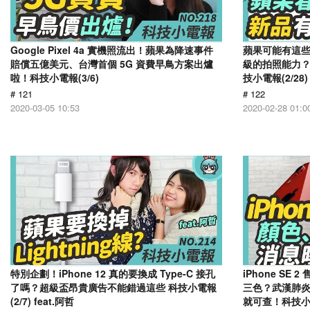
Google Pixel 4a 實機照流出！蘋果為降速事件
蘋果可能有這些新品
賠償五億美元、台灣首個 5G 資費早鳥方案出爐
級的拍照能力？
啦！科技小電報(3/6)
技小電報(2/28)
# 121
# 122
2020-03-05 10:53
2020-02-28 01:0
特別企劃！iPhone 12 真的要換成 Type-C 接孔
iPhone S
了嗎？超級盃昂貴廣告不能錯過這些 科技小電報
三色？武漢肺炎即時
(2/7) feat.阿哲
就可查！科技小電