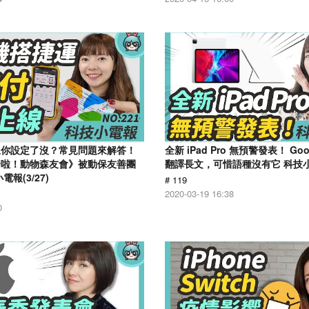
線你設定了沒？常見問題來解答！
全新 iPad Pro 無預警發表！ Go
合啦！動物森友會》被動保友善團
翻譯長文，可惜語種沒有它 科技小電
報(3/27)
# 119
2020-03-19 16:38
0