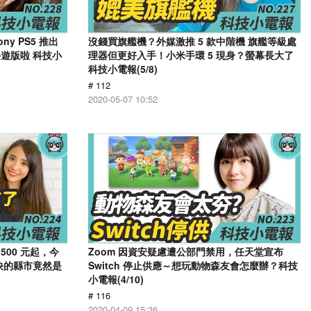
y PS5 推出
沒錢買旗艦機？外媒激推 5 款中階機 旗艦等級處
遊版啦 科技小
理器但更好入手！小米手環 5 現身？螢幕長大了
科技小電報(5/8)
# 112
2020-05-07 10:52
,500 元起，今
Zoom 因資安疑慮遭公部門禁用，任天堂宣布
最快的縣市竟然是
Switch 停止供應～想玩動物森友會怎麼辦？科技
小電報(4/10)
# 116
2020-04-09 15:36