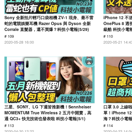
Sony 全新拍片輕巧口袋相機 ZV-1 現身、最不雷
iPhone 12 
蛇的電競娛樂耳機 Razer Opus 與 Dyson 全新
OnePlus 8
Corrale 直髮器，還不買爆？科技小電報(5/29)
級酷 科技小電報(
# 109
# 110
2020-05-28 16:00
2020-05-21 14:4
三星、SONY、LG 下週皆推新機！Sennheiser
口罩 3.0 
MOMENTUM True Wireless 2 五月中開賣，高
單！iPhone
通 QC3+ 快充技術也發表啦 科技小電報(5/1)
海？科技小電報(4
# 113
# 114
2020-04-30 12:22
2020-04-23 14:0