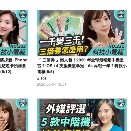
採新 iPhone
『 三倍券 』懶人包！2020 年全球最暢銷手機是
造型悠遊卡預購要
它？iOS 14 支援機型曝光！6s 再戰一年？科技小
/12)
電報(6/5)
# 108
2020-06-04 15:54