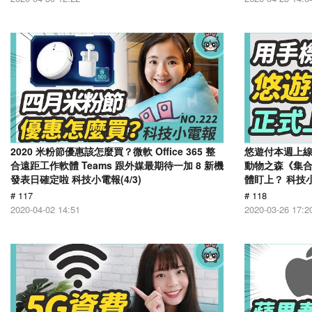
2020 米粉節優惠該怎麼買？微軟 Office 365 整
悠遊付本週上
合遠距工作軟體 Teams 跟外媒最期待一加 8 新機
動物之森《集
發表日確定啦 科技小電報(4/3)
體盯上？ 科技小電
# 117
# 118
2020-04-02 14:51
2020-03-26 17:2