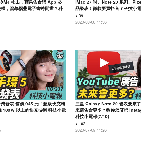
000XM4 推出，蘋果告食譜 App 公
iMac 27 吋、Note 20 系列、Pix
o 侵權，螢幕摺疊電子書將問世？科
品發表！微軟要買抖音？科技小電報 
)
# 99
2020-08-06 11:36
1
台灣發表 售價 945 元！超級快充時
三星 Galaxy Note 20 發表要來
 100Ｗ 以上的快充技術 科技小電
來廣告會更多？教你怎麼把 Insta
科技小電報(7/10)
# 103
5
2020-07-09 11:26