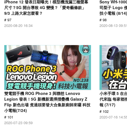
iPhone 12 發表日期曝光！模型機洩漏三種螢幕
Sony WH-1
尺寸？5G 開台導致 4G 變慢？「愛奇藝條款」
司梨子 Log
9/3 上路大家怎麼看？
技小電報 (8/14
# 97
# 98
2020-08-20 16:34
2020-08-13 09:5
雙電競手機 ROG Phone 3 與聯想 Lenovo
小米手環 5 在
Legion 發表！5G 新機新選擇摺疊機 Galaxy Z
代來臨 每家都推
Flip 新色出場 煮過頭要發大合集新廚師來囉 科技
報 (7/17)
小電報(7/24)
# 102
# 101
2020-07-16 14:5
2020-07-23 09:59