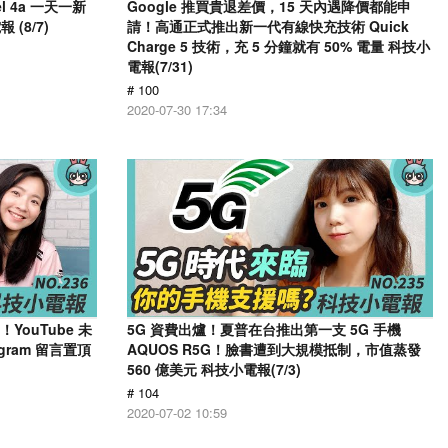
el 4a 一天一新
Google 推買貴退差價，15 天內遇降價都能申
(8/7)
請！高通正式推出新一代有線快充技術 Quick
Charge 5 技術，充 5 分鐘就有 50% 電量 科技小
電報(7/31)
# 100
2020-07-30 17:34
了！YouTube 未
5G 資費出爐！夏普在台推出第一支 5G 手機
gram 留言置頂
AQUOS R5G！臉書遭到大規模抵制，市值蒸發
560 億美元 科技小電報(7/3)
# 104
2020-07-02 10:59