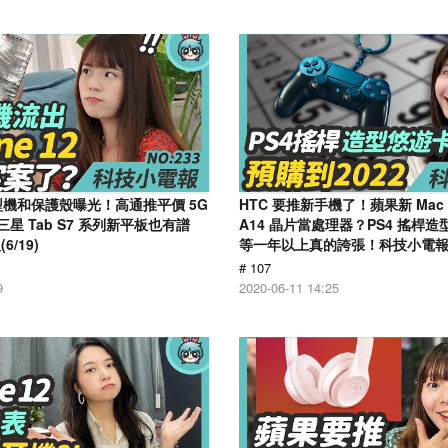
2 模型機和保護殼曝光！高通推平價 5G
HTC 要推新手機了！蘋果新 Mac 將
三星 Tab S7 系列新平板也有譜
A14 晶片當處理器？PS4 搖桿
/19)
等一年以上真的誇張！科技小電報(6
# 107
9
2020-06-11 14:25