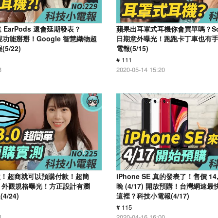
不送 EarPods 還會延期發表？
蘋果出耳罩式耳機你會買單嗎？Son
 透視功能掰掰！Google 智慧織物超
日期意外曝光！跑跑卡丁車也有手
5/22)
電報(5/15)
# 111
3
2020-05-14 15:20
上線啦！超商就可以預購付款！超簡
​iPhone SE 真的發表了！售價 14
 12 外觀規格曝光！方正設計有瀏
晚 (4/17) 開放預購！台灣網速
/24)
這裡？科技小電報(4/17)
# 115
4
2020-04-16 16:00