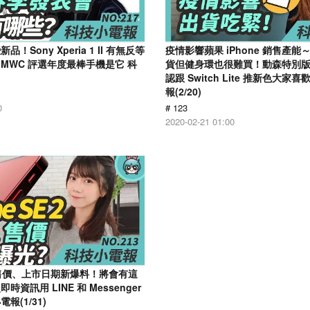
！Sony Xperia 1 II 有無反等
疫情影響蘋果 iPhone 銷售產能～ 
MWC 評選年度最棒手機是它 科
貨但健身環也很難買！動森特別
認跟 Switch Lite 推新色大
報(2/20)
0
# 123
2020-02-21 01:00
E 2 售價、上市日期新爆料！將會有這
資訊用 LINE 和 Messenger
報(1/31)