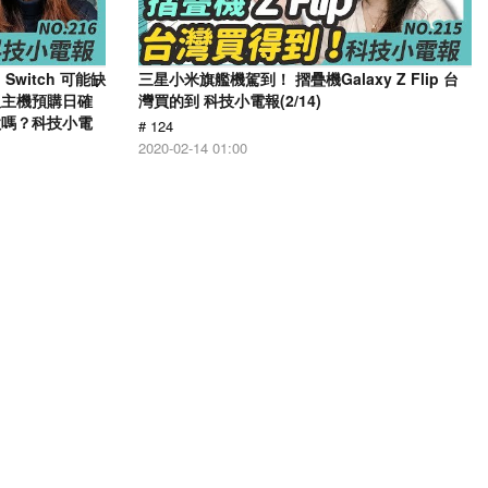
Switch 可能缺
三星小米旗艦機駕到！ 摺疊機Galaxy Z Flip 台
版主機預購日確
灣買的到 科技小電報(2/14)
家喜歡嗎？科技小電
# 124
2020-02-14 01:00