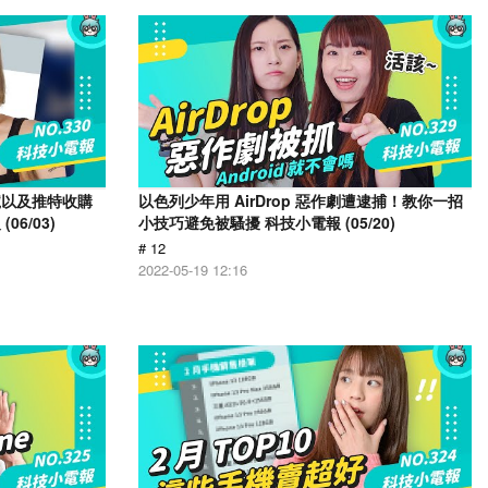
號以及推特收購
以色列少年用 AirDrop 惡作劇遭逮捕！教你一招
6/03)
小技巧避免被騷擾 科技小電報 (05/20)
# 12
2022-05-19 12:16