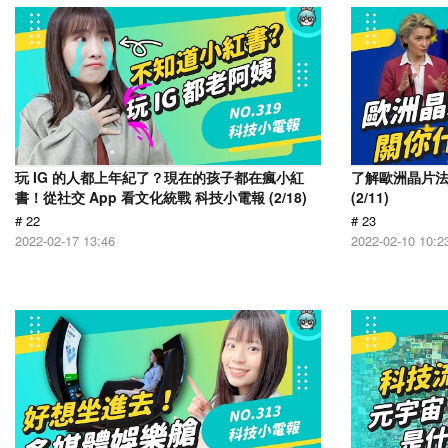
玩 IG 的人都上年紀了？現在的孩子都在瘋小紅
了解歐洲晶片
書！從社交 App 看文化統戰 科技小電報 (2/18)
(2/11)
# 22
# 23
2022-02-17 13:46
2022-02-10 10:2