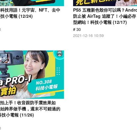
科技用語！元宇宙、NFT、去中
PS5 五種新色殼你可以嗎？Andr
電報 (12/24)
防止被 AirTag 追蹤了！小編必存 
型網站！科技小電報 (12/17)
3
# 30
2021-12-16 10:59
o-I 實拍上手！收音跟防手震效果如
開始跨界做手機，週末不可錯過的
小電報 (11/26)
3