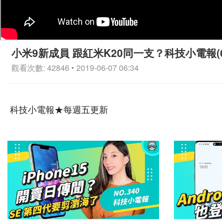
小米9新成員 跟紅米K20同一支？科技小電報(6/
觀看次數: 42846 • 2019-06-07 06:34
科技小電報★每週五更新