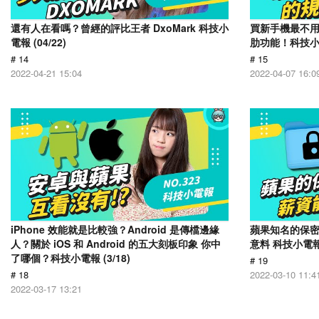
還有人在看嗎？曾經的評比王者 DxoMark 科技小
買新手機最不
電報 (04/22)
肋功能！科技小電報
# 14
# 15
2022-04-21 15:04
2022-04-07 16:0
iPhone 效能就是比較強？Android 是傳檔邊緣
蘋果知名的保
人？關於 iOS 和 Android 的五大刻板印象 你中
意料 科技小電報 (
了哪個？科技小電報 (3/18)
# 19
# 18
2022-03-10 11:4
2022-03-17 13:21