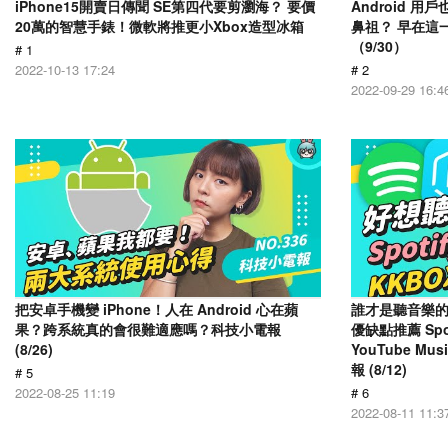
iPhone15開賣日傳聞 SE第四代要剪瀏海？ 要價
Android 
20萬的智慧手錶！微軟將推更小Xbox造型冰箱
鼻祖？ 早在這
（9/30）
# 1
2022-10-13 17:24
# 2
2022-09-29 16:4
把安卓手機變 iPhone！人在 Android 心在蘋
誰才是聽音樂的
果？跨系統真的會很難適應嗎？科技小電報
優缺點推薦 Spot
(8/26)
YouTube Mus
報 (8/12)
# 5
2022-08-25 11:19
# 6
2022-08-11 11:3