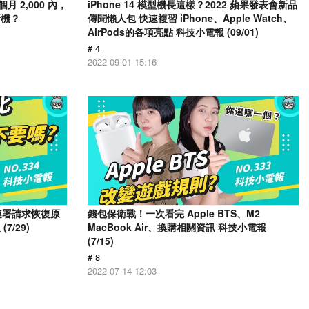
月 2,000 內，
iPhone 14 模型機長這樣？2022 蘋果發表會新品
新機？
傳聞懶人包 快速複習 iPhone、Apple Watch、
AirPods的各項亮點 科技小電報 (09/01)
# 4
2022-09-01 15:16
人連署請求恢復原
錢包保衛戰！一次看完 Apple BTS、M2
/29)
MacBook Air、換購相關資訊 科技小電報
(7/15)
# 8
2022-07-14 12:03