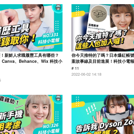
歷！新鮮人求職履歷工具有哪些？
你今天推特的了嗎？日本爆紅帳
、Canva、Behance、Wix 科技小
案故事線及目前進展！科技小電報 (0
# 11
2022-06-02 14:18
5