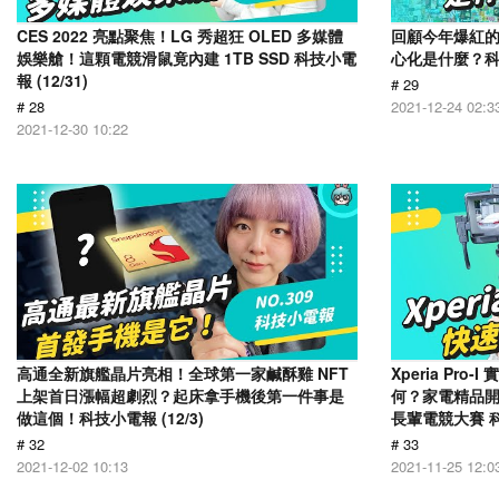
CES 2022 亮點聚焦！LG 秀超狂 OLED 多媒體
回顧今年爆紅的
娛樂艙！這顆電競滑鼠竟內建 1TB SSD 科技小電
心化是什麼？科技小
報 (12/31)
# 29
# 28
2021-12-24 02:3
2021-12-30 10:22
高通全新旗艦晶片亮相！全球第一家鹹酥雞 NFT
Xperia Pr
上架首日漲幅超劇烈？起床拿手機後第一件事是
何？家電精品
做這個！科技小電報 (12/3)
長輩電競大賽 科技
# 32
# 33
2021-12-02 10:13
2021-11-25 12:0