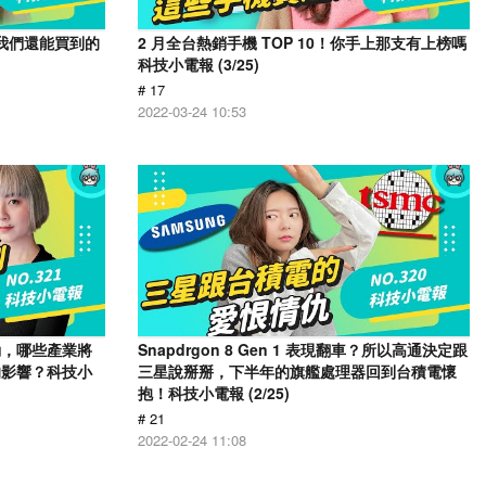
e 我們還能買到的
2 月全台熱銷手機 TOP 10！你手上那支有上榜嗎
科技小電報 (3/25)
# 17
2022-03-24 10:53
動，哪些產業將
Snapdrgon 8 Gen 1 表現翻車？所以高通決定跟
的影響？科技小
三星說掰掰，下半年的旗艦處理器回到台積電懷
抱！科技小電報 (2/25)
# 21
2022-02-24 11:08