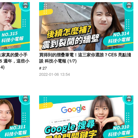
！大家真的愛小手
買得到的摺疊筆電！這三家你選誰？CES 亮點淺
15 週年，這些小
談 科技小電報 (1/7)
4)
# 27
2022-01-06 13:54