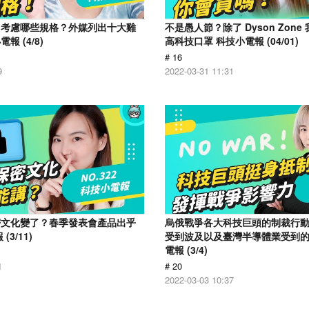
用考慮哪些規格？外媒列出十大雞
不是愚人節？除了 Dyson Zon
 (4/8)
高科技口罩 科技小電報 (04/01)
# 16
9
2022-03-31 11:31
密文化變了？春季發表會產品出乎
烏俄戰爭各大科技巨頭的制裁行
3/11)
受到波及以及臺灣半導體業受到
電報 (3/4)
1
# 20
2022-03-03 10:37