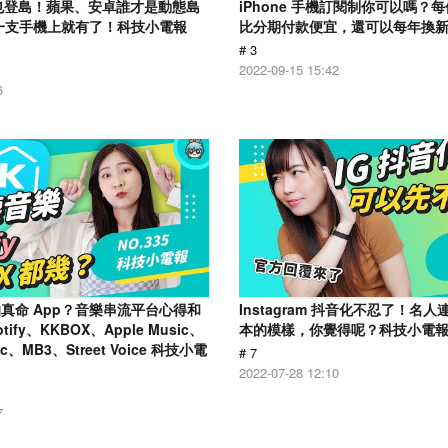
用戶也登島！蘋果、安卓誰才是動態島
iPhone 手機訂閱制你可以嗎？每個
一支手機上就有了！科技小電報
比分期付款便宜，還可以每年換
# 3
2022-09-15 15:42
6
真命 App？音樂串流平台心得和
Instagram 抖音化不忍了！名
ify、KKBOX、Apple Music、
本的模樣，你覺得呢？科技小電報 (7
ic、MB3、Street Voice 科技小電
# 7
2022-07-28 12:10
7