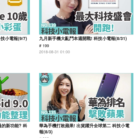
小電報(9/7)
九月新手機大亂鬥本週開戰! 科技小電報(8/31)
# 199
2018-08-31 01:00
錯過的新功能? 科
華為手機打敗蘋果! 出貨躍升全球第二 科技小電
報(8/3)