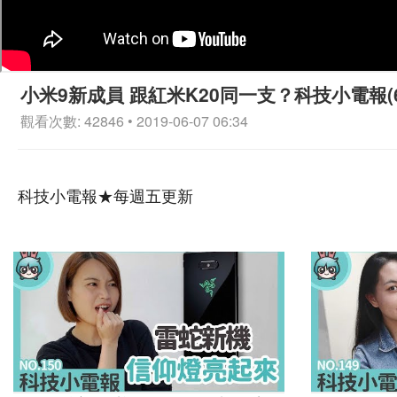
小米9新成員 跟紅米K20同一支？科技小電報(6/
觀看次數: 42846 • 2019-06-07 06:34
科技小電報★每週五更新