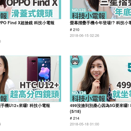
PO Find X超搶鏡 科技小電報
螢幕摺疊手機今年登場!? 科技小電報
# 210
2018-06-15 02:26
0
手機U12+來囉! 科技小電報
499沒搶到別桑心因為5G要來囉!
(5/18)
# 214
4
2018-05-18 01:00