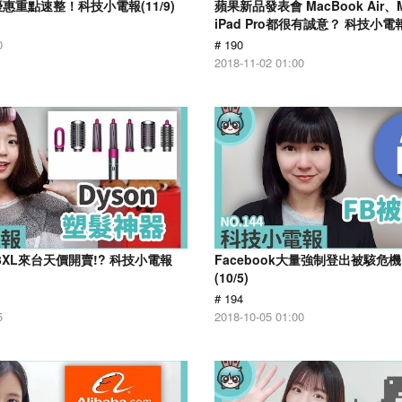
惠重點速整！科技小電報(11/9)
蘋果新品發表會 MacBook Air、M
iPad Pro都很有誠意？ 科技小電報(
0
# 190
2018-11-02 01:00
el 3XL來台天價開賣!? 科技小電報
Facebook大量強制登出被駭危
(10/5)
# 194
5
2018-10-05 01:00