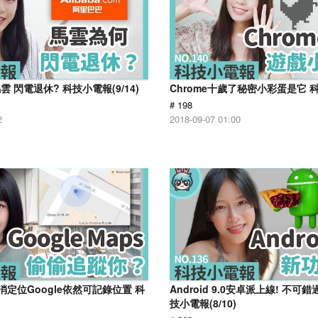
 閃電退休? 科技小電報(9/14)
Chrome十歲了秘密小彩蛋是它 科技
# 198
2
2018-09-07 01:00
消定位Google依然可記錄位置 科
Android 9.0安卓派上線! 不可
技小電報(8/10)