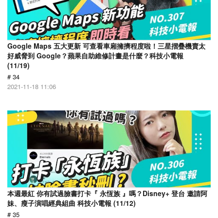
Google Maps 五大更新 可查看車廂擁擠程度啦！三星摺疊機賣太
好威脅到 Google？蘋果自助維修計畫是什麼？科技小電報
(11/19)
# 34
2021-11-18 11:06
本週最紅 你有試過臉書打卡『 永恆族 』嗎？Disney+ 登台 邀請阿
妹、瘦子演唱經典組曲 科技小電報 (11/12)
# 35