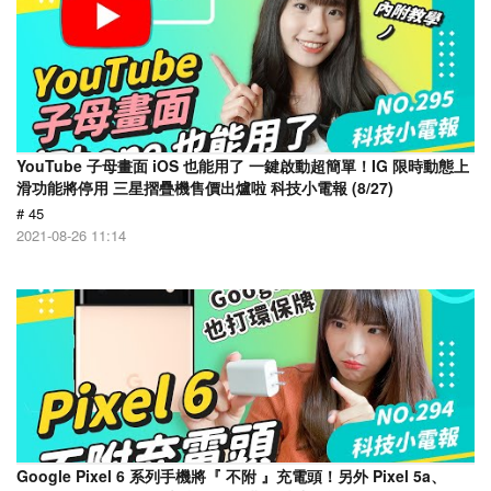
YouTube 子母畫面 iOS 也能用了 一鍵啟動超簡單！IG 限時動態上
滑功能將停用 三星摺疊機售價出爐啦 科技小電報 (8/27)
# 45
2021-08-26 11:14
Google Pixel 6 系列手機將『 不附 』充電頭！另外 Pixel 5a、