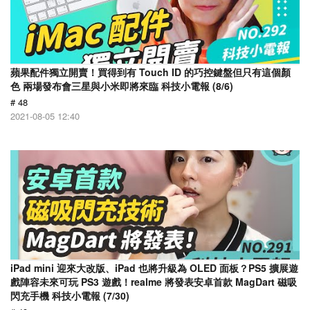
蘋果配件獨立開賣！買得到有 Touch ID 的巧控鍵盤但只有這個顏
色 兩場發布會三星與小米即將來臨 科技小電報 (8/6)
# 48
2021-08-05 12:40
iPad mini 迎來大改版、iPad 也將升級為 OLED 面板？PS5 擴展遊
戲陣容未來可玩 PS3 遊戲！realme 將發表安卓首款 MagDart 磁吸
閃充手機 科技小電報 (7/30)