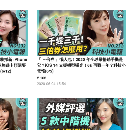
採新 iPhone
『 三倍券 』懶人包！2020 年全球最暢銷手機是
造型悠遊卡預購要
它？iOS 14 支援機型曝光！6s 再戰一年？科技小
/12)
電報(6/5)
# 108
2020-06-04 15:54