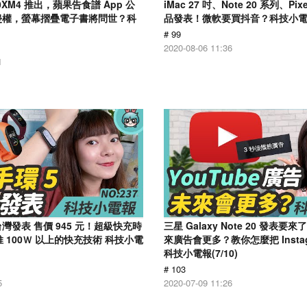
000XM4 推出，蘋果告食譜 App 公
iMac 27 吋、Note 20 系列、Pix
o 侵權，螢幕摺疊電子書將問世？科
品發表！微軟要買抖音？科技小電報 
)
# 99
2020-08-06 11:36
1
台灣發表 售價 945 元！超級快充時
三星 Galaxy Note 20 發表要來
 100Ｗ 以上的快充技術 科技小電
來廣告會更多？教你怎麼把 Insta
科技小電報(7/10)
# 103
5
2020-07-09 11:26