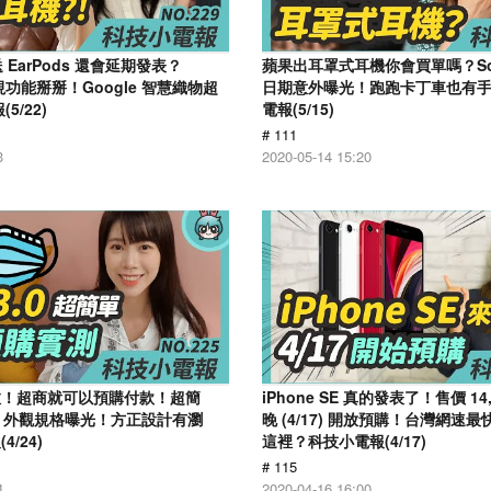
不送 EarPods 還會延期發表？
蘋果出耳罩式耳機你會買單嗎？Son
 透視功能掰掰！Google 智慧織物超
日期意外曝光！跑跑卡丁車也有手
5/22)
電報(5/15)
# 111
3
2020-05-14 15:20
上線啦！超商就可以預購付款！超簡
​iPhone SE 真的發表了！售價 14
 12 外觀規格曝光！方正設計有瀏
晚 (4/17) 開放預購！台灣網速
/24)
這裡？科技小電報(4/17)
# 115
4
2020-04-16 16:00