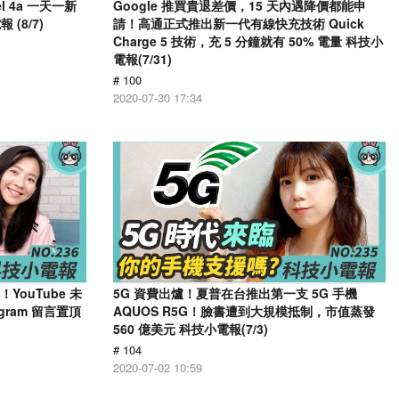
el 4a 一天一新
Google 推買貴退差價，15 天內遇降價都能申
(8/7)
請！高通正式推出新一代有線快充技術 Quick
Charge 5 技術，充 5 分鐘就有 50% 電量 科技小
電報(7/31)
# 100
2020-07-30 17:34
了！YouTube 未
5G 資費出爐！夏普在台推出第一支 5G 手機
gram 留言置頂
AQUOS R5G！臉書遭到大規模抵制，市值蒸發
560 億美元 科技小電報(7/3)
# 104
2020-07-02 10:59