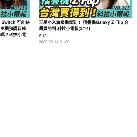
Switch 可能缺
三星小米旗艦機駕到！ 摺疊機Galaxy Z Flip 台
版主機預購日確
灣買的到 科技小電報(2/14)
家喜歡嗎？科技小電
# 124
2020-02-14 01:00