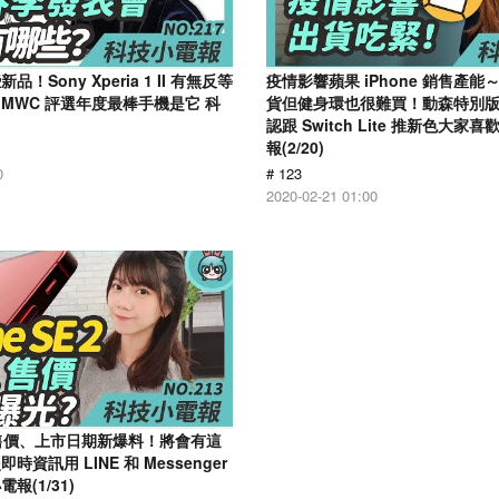
！Sony Xperia 1 II 有無反等
疫情影響蘋果 iPhone 銷售產能～ 
MWC 評選年度最棒手機是它 科
貨但健身環也很難買！動森特別
認跟 Switch Lite 推新色大
報(2/20)
0
# 123
2020-02-21 01:00
E 2 售價、上市日期新爆料！將會有這
資訊用 LINE 和 Messenger
報(1/31)