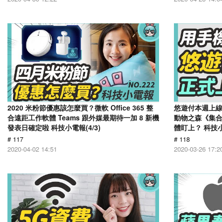
2020 米粉節優惠該怎麼買？微軟 Office 365 整
悠遊付本週上
合遠距工作軟體 Teams 跟外媒最期待一加 8 新機
動物之森《集
發表日確定啦 科技小電報(4/3)
體盯上？ 科技小電
# 117
# 118
2020-04-02 14:51
2020-03-26 17:2