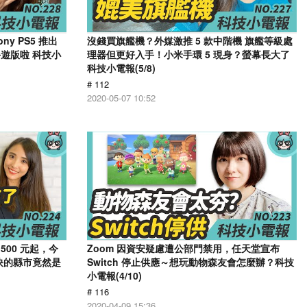
y PS5 推出
沒錢買旗艦機？外媒激推 5 款中階機 旗艦等級處
遊版啦 科技小
理器但更好入手！小米手環 5 現身？螢幕長大了
科技小電報(5/8)
# 112
2020-05-07 10:52
,500 元起，今
Zoom 因資安疑慮遭公部門禁用，任天堂宣布
最快的縣市竟然是
Switch 停止供應～想玩動物森友會怎麼辦？科技
小電報(4/10)
# 116
2020-04-09 15:36