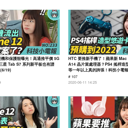
2 模型機和保護殼曝光！高通推平價 5G
HTC 要推新手機了！蘋果新 Mac 將
三星 Tab S7 系列新平板也有譜
A14 晶片當處理器？PS4 搖桿
/19)
等一年以上真的誇張！科技小電報(6
# 107
9
2020-06-11 14:25