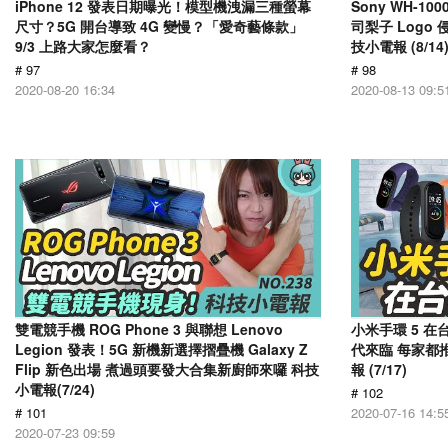
iPhone 12 發表日期曝光！模型機洩漏三種螢幕
Sony WH-1
尺寸？5G 開台導致 4G 變慢？「愛奇藝條款」
司梨子 Log
9/3 上路大家怎麼看？
技小電報 (8/14
# 97
# 98
2020-08-20 16:34
2020-08-13 09:5
雙電競手機 ROG Phone 3 與聯想 Lenovo
小米手環 5 在
Legion 發表！5G 新機新選擇摺疊機 Galaxy Z
代來臨 每家都推
Flip 新色出場 煮過頭要發大合集新廚師來囉 科技
報 (7/17)
小電報(7/24)
# 102
# 101
2020-07-16 14:5
2020-07-23 09:59