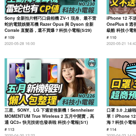
Sony 全新拍片輕巧口袋相機 ZV-1 現身、最不雷
iPhone 12 
蛇的電競娛樂耳機 Razer Opus 與 Dyson 全新
OnePlus 8
Corrale 直髮器，還不買爆？科技小電報(5/29)
級酷 科技小電報(
# 109
# 110
2020-05-28 16:00
2020-05-21 14:4
三星、SONY、LG 下週皆推新機！Sennheiser
口罩 3.0 
MOMENTUM True Wireless 2 五月中開賣，高
單！iPhone
通 QC3+ 快充技術也發表啦 科技小電報(5/1)
海？科技小電報(4
# 113
# 114
2020-04-30 12:22
2020-04-23 14:0