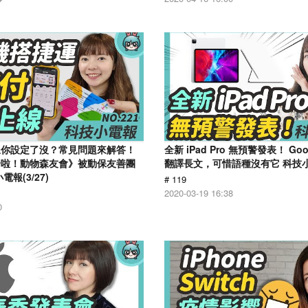
線你設定了沒？常見問題來解答！
全新 iPad Pro 無預警發表！ Go
合啦！動物森友會》被動保友善團
翻譯長文，可惜語種沒有它 科技小電
報(3/27)
# 119
2020-03-19 16:38
0