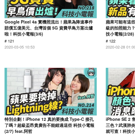
Google Pixel 4a 實機照流出！蘋果為降速事件
蘋果可能有這些新品
賠償五億美元、台灣首個 5G 資費早鳥方案出爐
級的拍照能力？
啦！科技小電報(3/6)
技小電報(2/28)
# 121
# 122
2020-03-05 10:53
2020-02-28 01:0
特別企劃！iPhone 12 真的要換成 Type-C 接孔
iPhone S
了嗎？超級盃昂貴廣告不能錯過這些 科技小電報
三色？武漢肺炎即時
(2/7) feat.阿哲
就可查！科技小電