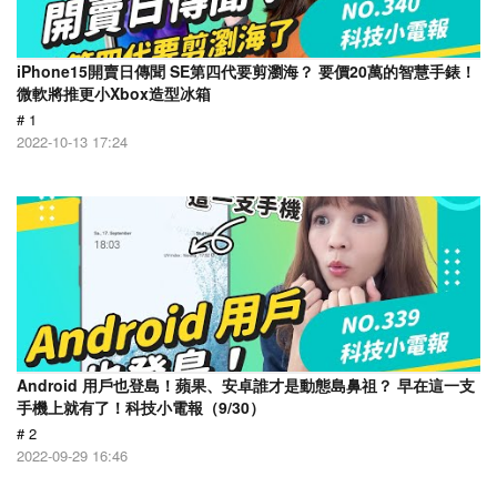
iPhone15開賣日傳聞 SE第四代要剪瀏海？ 要價20萬的智慧手錶！
微軟將推更小Xbox造型冰箱
# 1
2022-10-13 17:24
Android 用戶也登島！蘋果、安卓誰才是動態島鼻祖？ 早在這一支
手機上就有了！科技小電報（9/30）
# 2
2022-09-29 16:46