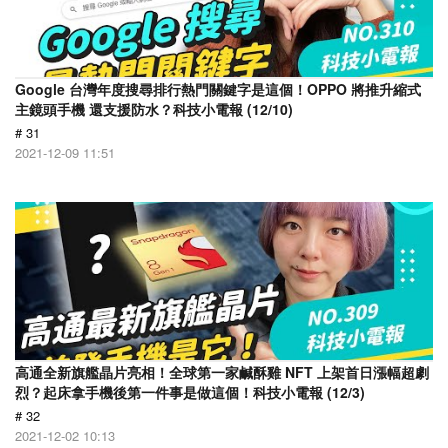
Google 台灣年度搜尋排行熱門關鍵字是這個！OPPO 將推升縮式
主鏡頭手機 還支援防水？科技小電報 (12/10)
# 31
2021-12-09 11:51
高通全新旗艦晶片亮相！全球第一家鹹酥雞 NFT 上架首日漲幅超劇
烈？起床拿手機後第一件事是做這個！科技小電報 (12/3)
# 32
2021-12-02 10:13