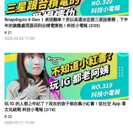
Snapdrgon 8 Gen 1 表現翻車？所以高通決定跟三星說掰掰，下半
年的旗艦處理器回到台積電懷抱！科技小電報 (2/25)
# 21
2022-02-24 11:08
玩 IG 的人都上年紀了？現在的孩子都在瘋小紅書！從社交 App 看
文化統戰 科技小電報 (2/18)
# 22
2022-02-17 13:46