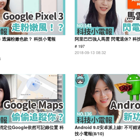
xel 3 透漏粉嫩色款？ 科技小電報
阿里巴巴強人馬雲 閃電退休? 科技小
# 197
2018-09-13 08:32
4
消定位Google依然可記錄位置 科
Android 9.0安卓派上線! 不可
技小電報(8/10)