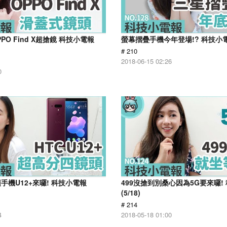
PO Find X超搶鏡 科技小電報
螢幕摺疊手機今年登場!? 科技小電報
# 210
2018-06-15 02:26
0
手機U12+來囉! 科技小電報
499沒搶到別桑心因為5G要來囉!
(5/18)
# 214
4
2018-05-18 01:00