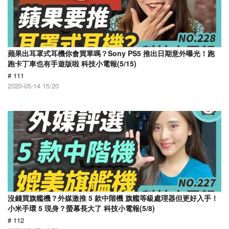
蘋果出耳罩式耳機你會買單嗎？Sony PS5 推出日期意外曝光！跑
跑卡丁車也有手遊版啦 科技小電報(5/15)
# 111
2020-05-14 15:20
沒錢買旗艦機？外媒激推 5 款中階機 旗艦等級處理器但更好入手！
小米手環 5 現身？螢幕長大了 科技小電報(5/8)
# 112