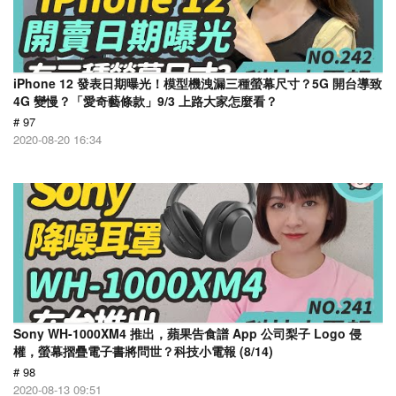
iPhone 12 發表日期曝光！模型機洩漏三種螢幕尺寸？5G 開台導致
4G 變慢？「愛奇藝條款」9/3 上路大家怎麼看？
# 97
2020-08-20 16:34
Sony WH-1000XM4 推出，蘋果告食譜 App 公司梨子 Logo 侵
權，螢幕摺疊電子書將問世？科技小電報 (8/14)
# 98
2020-08-13 09:51