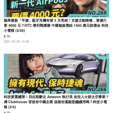
蘋果最新「平價」藍牙耳機有望 3 月亮相！支援主動降噪，要價只
要 4000 元？HTC 專利戰獲勝 中國魅族需給 1500 萬元賠償金 科技
小電報 (2/26)
# 70
2021-02-25 10:36
科技業震撼彈！貝佐斯辭去 Amazon 執行長 改投入火箭太空事業？
傳 Clubhouse 背後有中國企業 這樣你還願意繼續用嗎？科技小電
報 (2/4)
# 73