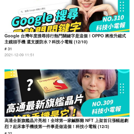
Google 台灣年度搜尋排行熱門關鍵字是這個！OPPO 將推升縮式
主鏡頭手機 還支援防水？科技小電報 (12/10)
# 31
2021-12-09 11:51
高通全新旗艦晶片亮相！全球第一家鹹酥雞 NFT 上架首日漲幅超劇
烈？起床拿手機後第一件事是做這個！科技小電報 (12/3)
# 32