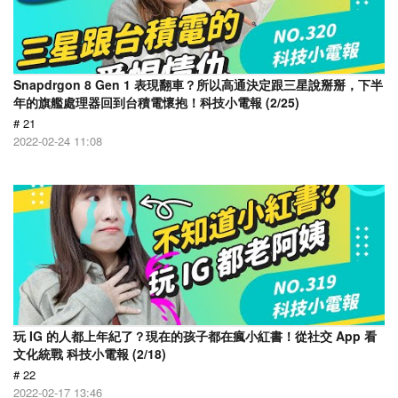
Snapdrgon 8 Gen 1 表現翻車？所以高通決定跟三星說掰掰，下半
年的旗艦處理器回到台積電懷抱！科技小電報 (2/25)
# 21
2022-02-24 11:08
玩 IG 的人都上年紀了？現在的孩子都在瘋小紅書！從社交 App 看
文化統戰 科技小電報 (2/18)
# 22
2022-02-17 13:46