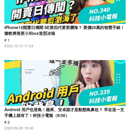
iPhone15開賣日傳聞 SE第四代要剪瀏海？ 要價20萬的智慧手錶！
微軟將推更小Xbox造型冰箱
# 1
2022-10-13 17:24
Android 用戶也登島！蘋果、安卓誰才是動態島鼻祖？ 早在這一支
手機上就有了！科技小電報（9/30）
# 2
2022-09-29 16:46