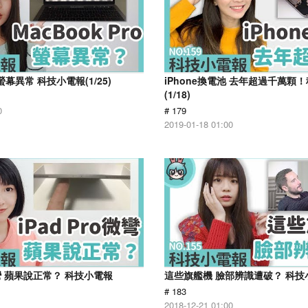
o螢幕異常 科技小電報(1/25)
iPhone換電池 去年超過千萬顆
(1/18)
0
# 179
2019-01-18 01:00
o微彎 蘋果說正常？ 科技小電報
這些旗艦機 臉部辨識遭破？ 科技小電
# 183
2018-12-21 01:00