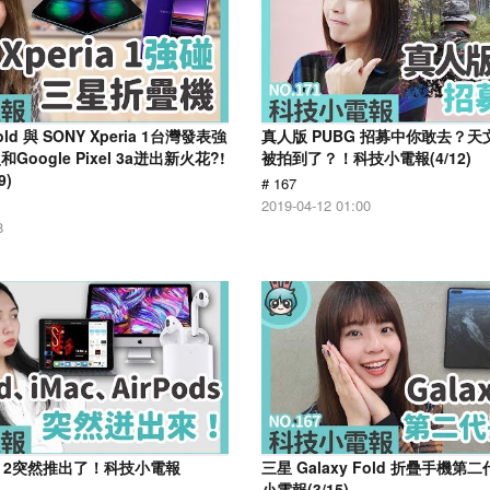
old 與 SONY Xperia 1台灣發表強
真人版 PUBG 招募中你敢去？
oogle Pixel 3a迸出新火花?!
被拍到了？！科技小電報(4/12)
9)
# 167
2019-04-12 01:00
8
ds 2突然推出了！科技小電報
三星 Galaxy Fold 折疊手機
小電報(3/15)