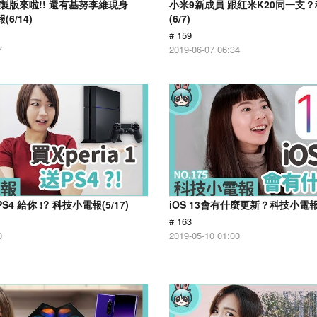
製版來啦!! 還有基努李維現身
小米9新成員 跟紅米K20同一支
6/14)
(6/7)
# 159
7
2019-06-07 06:34
 PS4 給你 !? 科技小電報(5/17)
iOS 13會有什麼更新？科技小電報(5
# 163
0
2019-05-10 01:00