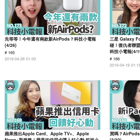
先等等！今年還有兩款新AirPods？科技小電報
三星 Galaxy F
(4/26)
碰！復仇者聯盟和G
科技小電報(4/1
# 165
2019-04-26 01:00
# 166
2019-04-19 01:1
蘋果推出Apple Card、Apple TV+、Apple
買嗎？AirPo
News+新服務！蘋果的信用卡讓人好心動 科技小
(3/22)