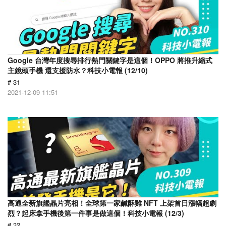
Google 台灣年度搜尋排行熱門關鍵字是這個！OPPO 將推升縮式
主鏡頭手機 還支援防水？科技小電報 (12/10)
# 31
2021-12-09 11:51
高通全新旗艦晶片亮相！全球第一家鹹酥雞 NFT 上架首日漲幅超劇
烈？起床拿手機後第一件事是做這個！科技小電報 (12/3)
# 32