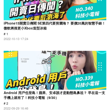
iPhone15開賣日傳聞 SE第四代要剪瀏海？ 要價20萬的智慧手錶！
微軟將推更小Xbox造型冰箱
# 1
2022-10-13 17:24
Android 用戶也登島！蘋果、安卓誰才是動態島鼻祖？ 早在這一支
手機上就有了！科技小電報（9/30）
# 2
2022-09-29 16:46