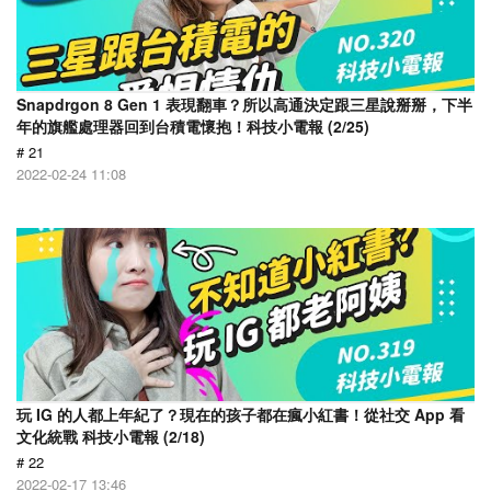
Snapdrgon 8 Gen 1 表現翻車？所以高通決定跟三星說掰掰，下半
年的旗艦處理器回到台積電懷抱！科技小電報 (2/25)
# 21
2022-02-24 11:08
玩 IG 的人都上年紀了？現在的孩子都在瘋小紅書！從社交 App 看
文化統戰 科技小電報 (2/18)
# 22
2022-02-17 13:46