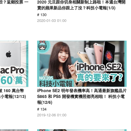
些？返鄉投票 一
2020 元旦跟你切身相關新制上路啦！本週台灣開
賣的蘋果新品你跟上了沒？科技小電報(1/3)
# 130
2020-01-03 01:00
 160 萬台幣
iPhone SE2 明年發表機率高！高通最新旗艦晶片
電報(12/13)
S865 和 PS5 開發機實機照都亮相啦！ 科技小電
報(12/6)
# 134
2019-12-06 01:00