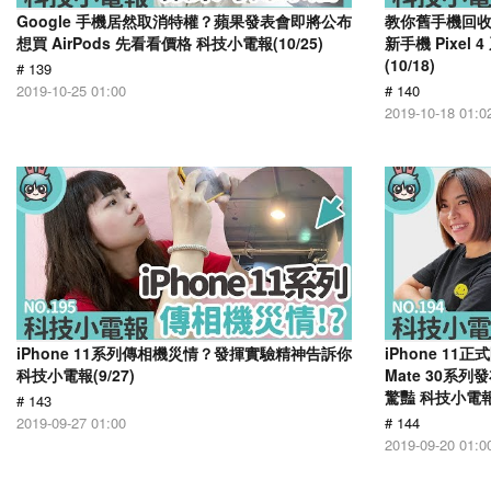
Google 手機居然取消特權？蘋果發表會即將公布
教你舊手機回收抽新
想買 AirPods 先看看價格 科技小電報(10/25)
新手機 Pixe
(10/18)
# 139
2019-10-25 01:00
# 140
2019-10-18 01:0
iPhone 11系列傳相機災情？發揮實驗精神告訴你
iPhone 1
科技小電報(9/27)
Mate 30系列
驚豔 科技小電報(
# 143
2019-09-27 01:00
# 144
2019-09-20 01:0