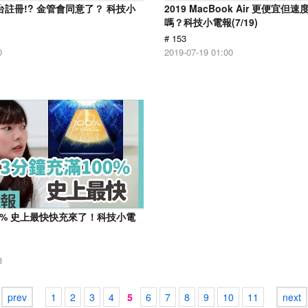
d來台註冊!? 金管會同意了？ 科技小
2019 MacBook Air 更便宜
嗎？科技小電報(7/19)
# 153
0
2019-07-19 01:00
00% 史上最快快充來了！科技小電
8
prev
1
2
3
4
5
6
7
8
9
10
11
next