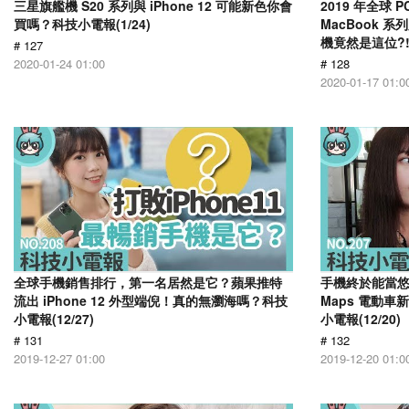
三星旗艦機 S20 系列與 iPhone 12 可能新色你會
2019 年全球 
買嗎？科技小電報(1/24)
MacBook 
機竟然是這位?! 
# 127
2020-01-24 01:00
# 128
2020-01-17 01:0
全球手機銷售排行，第一名居然是它？蘋果推特
手機終於能當悠
流出 iPhone 12 外型端倪！真的無瀏海嗎？科技
Maps 電動
小電報(12/27)
小電報(12/20)
# 131
# 132
2019-12-27 01:00
2019-12-20 01:0