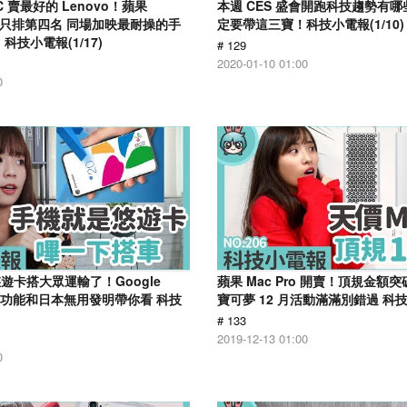
PC 賣最好的 Lenovo！蘋果
本週 CES 盛會開跑科技趨勢有哪
系列只排第四名 同場加映最耐操的手
定要帶這三寶！科技小電報(1/10)
科技小電報(1/17)
# 129
2020-01-10 01:00
0
遊卡搭大眾運輸了！Google
蘋果 Mac Pro 開賣！頂規金額突破
車新功能和日本無用發明帶你看 科技
寶可夢 12 月活動滿滿別錯過 科技小
# 133
2019-12-13 01:00
0