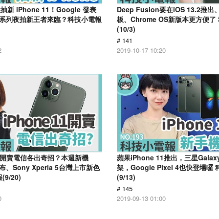
 iPhone 11！Google 發表
Deep Fusion要在iOS 13.2
l 4 系列夜拍新王者來臨？科技小電報
板、Chrome OS新版本更方便了
(10/3)
# 141
2
2019-10-17 10:20
1正式開賣電信各出奇招？本週新機
蘋果iPhone 11推出，三星Galax
發布、Sony Xperia 5台灣上市新色
架，Google Pixel 4也快登場
9/20)
(9/13)
# 145
0
2019-09-13 01:00