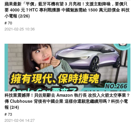
蘋果最新「平價」藍牙耳機有望 3 月亮相！支援主動降噪，要價只
要 4000 元？HTC 專利戰獲勝 中國魅族需給 1500 萬元賠償金 科技
小電報 (2/26)
# 70
2021-02-25 10:36
科技業震撼彈！貝佐斯辭去 Amazon 執行長 改投入火箭太空事業？
傳 Clubhouse 背後有中國企業 這樣你還願意繼續用嗎？科技小電
報 (2/4)
# 73
2021-02-04 14:27