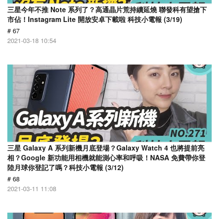
三星今年不推 Note 系列了？高通晶片荒持續延燒 聯發科有望搶下
市佔！Instagram Lite 開放安卓下載啦 科技小電報 (3/19)
# 67
2021-03-18 10:54
三星 Galaxy A 系列新機月底登場？Galaxy Watch 4 也將提前亮
相？Google 新功能用相機就能測心率和呼吸！NASA 免費帶你登
陸月球你登記了嗎？科技小電報 (3/12)
# 68
2021-03-11 11:08