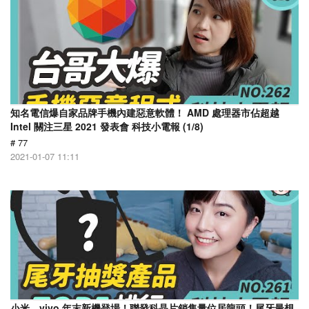
知名電信爆自家品牌手機內建惡意軟體！ AMD 處理器市佔超越
Intel 關注三星 2021 發表會 科技小電報 (1/8)
# 77
2021-01-07 11:11
小米、vivo 年末新機登場！聯發科晶片銷售量位居龍頭！尾牙最想