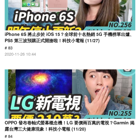
iPhone 6S 將止步於 iOS 15？全球前十名熱銷 5G 手機榜單出爐、
PS5 第三波預購正式開搶啦！科技小電報 (11/27)
# 83
2020-11-26 10:44
OPPO 發布卷軸式螢幕概念機！LG 要價兩百萬的電視？Garmin 揭
露台灣三大健康現象！科技小電報 (11/20)
# 84