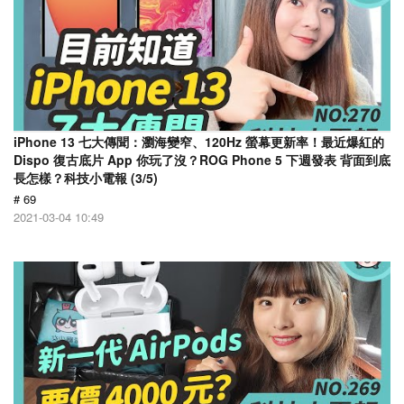
iPhone 13 七大傳聞：瀏海變窄、120Hz 螢幕更新率！最近爆紅的
Dispo 復古底片 App 你玩了沒？ROG Phone 5 下週發表 背面到底
長怎樣？科技小電報 (3/5)
# 69
2021-03-04 10:49