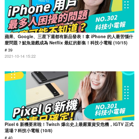
蘋果、Google、三星下週都有新品發表！拿 iPhone 的人最苦惱什
麼問題？魷魚遊戲成為 Netflix 最紅的影集！科技小電報 (10/15)
# 39
2021-10-14 15:22
Pixel 6 新機要來啦！Twitch 爆出史上最嚴重資安危機，IGTV 正式
退場？科技小電報 (10/8)
# 40