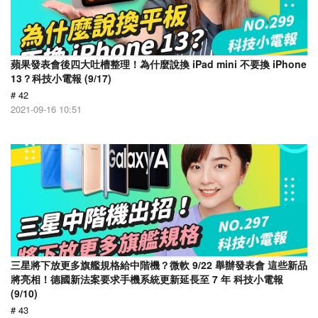
蘋果發表會後四大吐槽整理！為什麼說換 iPad mini 不要換 iPhone
13？科技小電報 (9/17)
# 42
2021-09-16 10:51
三星將下放更多旗艦規格給中階機？微軟 9/22 舉辦發表會 這些新品
將亮相！德國新法案要求手機系統更新延長至 7 年 科技小電報
(9/10)
# 43