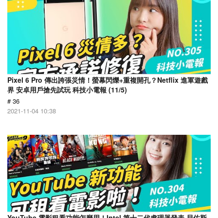
Pixel 6 Pro 傳出誇張災情！螢幕閃爍+重複開孔？Netflix 進軍遊戲
界 安卓用戶搶先試玩 科技小電報 (11/5)
# 36
2021-11-04 10:38
YouTube 電影租看功能怎麼用！Intel 第十二代處理器發表 貝佐斯