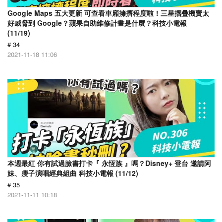
Google Maps 五大更新 可查看車廂擁擠程度啦！三星摺疊機賣太
好威脅到 Google？蘋果自助維修計畫是什麼？科技小電報
(11/19)
# 34
2021-11-18 11:06
本週最紅 你有試過臉書打卡『 永恆族 』嗎？Disney+ 登台 邀請阿
妹、瘦子演唱經典組曲 科技小電報 (11/12)
# 35
2021-11-11 10:18