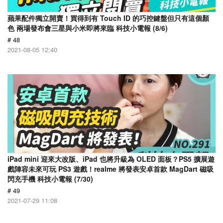
蘋果配件獨立開賣！買得到有 Touch ID 的巧控鍵盤但只有這個顏
色 兩場發布會三星與小米即將來臨 科技小電報 (8/6)
# 48
2021-08-05 12:40
iPad mini 迎來大改版、iPad 也將升級為 OLED 面板？PS5 擴展遊
戲陣容未來可玩 PS3 遊戲！realme 將發表安卓首款 MagDart 磁吸
閃充手機 科技小電報 (7/30)
# 49
2021-07-29 11:08