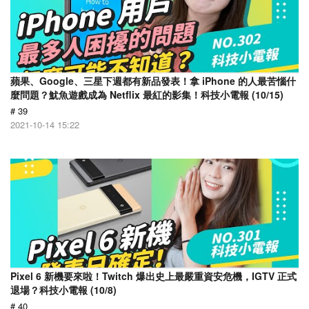
蘋果、Google、三星下週都有新品發表！拿 iPhone 的人最苦惱什
麼問題？魷魚遊戲成為 Netflix 最紅的影集！科技小電報 (10/15)
# 39
2021-10-14 15:22
Pixel 6 新機要來啦！Twitch 爆出史上最嚴重資安危機，IGTV 正式
退場？科技小電報 (10/8)
# 40