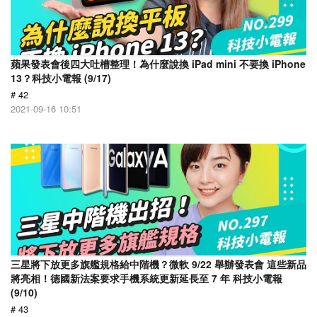
蘋果發表會後四大吐槽整理！為什麼說換 iPad mini 不要換 iPhone
13？科技小電報 (9/17)
# 42
2021-09-16 10:51
三星將下放更多旗艦規格給中階機？微軟 9/22 舉辦發表會 這些新品
將亮相！德國新法案要求手機系統更新延長至 7 年 科技小電報
(9/10)
# 43