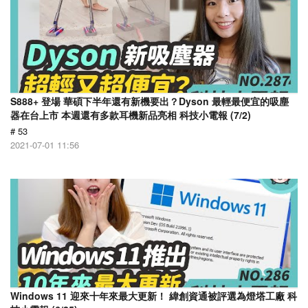
S888+ 登場 華碩下半年還有新機要出？Dyson 最輕最便宜的吸塵
器在台上市 本週還有多款耳機新品亮相 科技小電報 (7/2)
# 53
2021-07-01 11:56
Windows 11 迎來十年來最大更新！ 緯創資通被評選為燈塔工廠 科