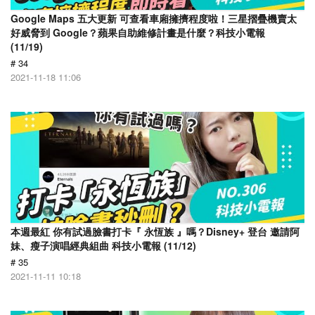
Google Maps 五大更新 可查看車廂擁擠程度啦！三星摺疊機賣太
好威脅到 Google？蘋果自助維修計畫是什麼？科技小電報
(11/19)
# 34
2021-11-18 11:06
本週最紅 你有試過臉書打卡『 永恆族 』嗎？Disney+ 登台 邀請阿
妹、瘦子演唱經典組曲 科技小電報 (11/12)
# 35
2021-11-11 10:18