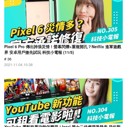
Pixel 6 Pro 傳出誇張災情！螢幕閃爍+重複開孔？Netflix 進軍遊戲
界 安卓用戶搶先試玩 科技小電報 (11/5)
# 36
2021-11-04 10:38
YouTube 電影租看功能怎麼用！Intel 第十二代處理器發表 貝佐斯