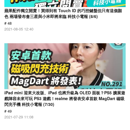
蘋果配件獨立開賣！買得到有 Touch ID 的巧控鍵盤但只有這個顏
色 兩場發布會三星與小米即將來臨 科技小電報 (8/6)
# 48
2021-08-05 12:40
iPad mini 迎來大改版、iPad 也將升級為 OLED 面板？PS5 擴展遊
戲陣容未來可玩 PS3 遊戲！realme 將發表安卓首款 MagDart 磁吸
閃充手機 科技小電報 (7/30)
# 49
2021-07-29 11:08