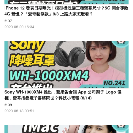
iPhone 12 發表日期曝光！模型機洩漏三種螢幕尺寸？5G 開台導致
4G 變慢？「愛奇藝條款」9/3 上路大家怎麼看？
# 97
2020-08-20 16:34
Sony WH-1000XM4 推出，蘋果告食譜 App 公司梨子 Logo 侵
權，螢幕摺疊電子書將問世？科技小電報 (8/14)
# 98
2020-08-13 09:51