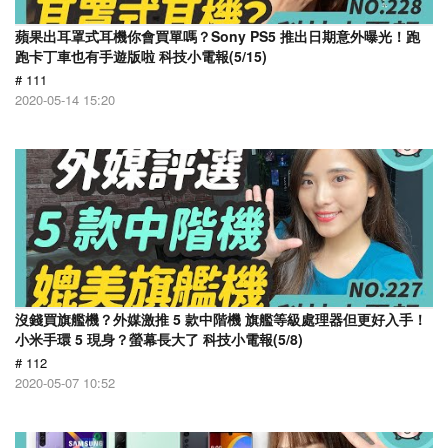
蘋果出耳罩式耳機你會買單嗎？Sony PS5 推出日期意外曝光！跑
跑卡丁車也有手遊版啦 科技小電報(5/15)
# 111
2020-05-14 15:20
沒錢買旗艦機？外媒激推 5 款中階機 旗艦等級處理器但更好入手！
小米手環 5 現身？螢幕長大了 科技小電報(5/8)
# 112
2020-05-07 10:52