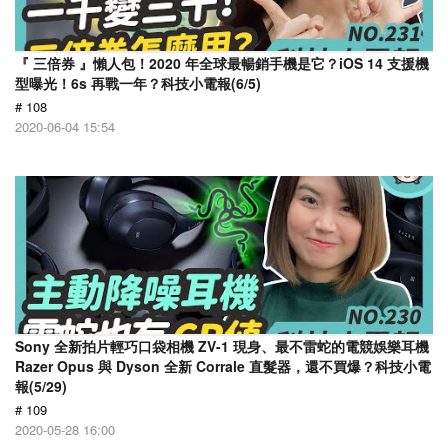
『 三倍券 』懶人包！2020 年全球最暢銷手機是它？iOS 14 支援機
型曝光！6s 再戰一年？科技小電報(6/5)
# 108
2020-06-04 15:54
Sony 全新拍片輕巧口袋相機 ZV-1 現身、最不雷蛇的電競娛樂耳機
Razer Opus 與 Dyson 全新 Corrale 直髮器，還不買爆？科技小電
報(5/29)
# 109
2020-05-28 16:00