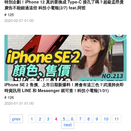
特別企劃！iPhone 12 真的要換成 Type-C 接孔了嗎？超級盃昂貴
廣告不能錯過這些 科技小電報(2/7) feat.阿哲
# 125
2020-02-07 01:00
iPhone SE 2 售價、上市日期新爆料！將會有這三色？武漢肺炎即
時資訊用 LINE 和 Messenger 就可查！科技小電報(1/31)
# 126
2020-01-31 01:00
prev
1
2
3
4
5
6
7
8
9
10
11
next