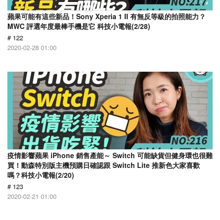
蘋果可能有這些新品！Sony Xperia 1 II 有無反等級的拍照能力？
MWC 評選年度最棒手機是它 科技小電報(2/28)
# 122
2020-02-28 01:00
疫情影響蘋果 iPhone 銷售產能～ Switch 可能缺貨但健身環也很難
買！動森特別版主機預購日確認跟 Switch Lite 推新色大家喜歡
嗎？科技小電報(2/20)
# 123
2020-02-21 01:00