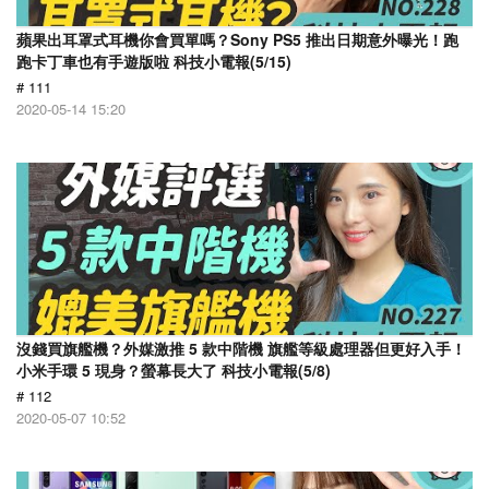
蘋果出耳罩式耳機你會買單嗎？Sony PS5 推出日期意外曝光！跑
跑卡丁車也有手遊版啦 科技小電報(5/15)
# 111
2020-05-14 15:20
沒錢買旗艦機？外媒激推 5 款中階機 旗艦等級處理器但更好入手！
小米手環 5 現身？螢幕長大了 科技小電報(5/8)
# 112
2020-05-07 10:52