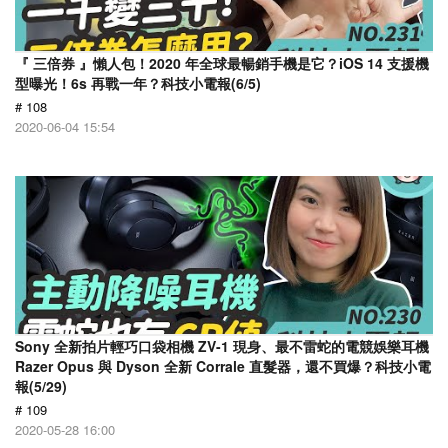
『 三倍券 』懶人包！2020 年全球最暢銷手機是它？iOS 14 支援機
型曝光！6s 再戰一年？科技小電報(6/5)
# 108
2020-06-04 15:54
Sony 全新拍片輕巧口袋相機 ZV-1 現身、最不雷蛇的電競娛樂耳機
Razer Opus 與 Dyson 全新 Corrale 直髮器，還不買爆？科技小電
報(5/29)
# 109
2020-05-28 16:00