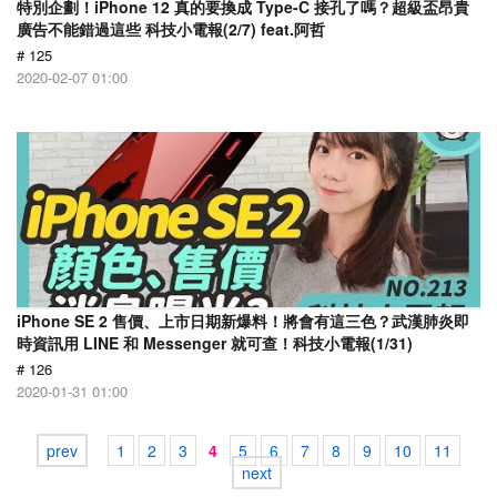
特別企劃！iPhone 12 真的要換成 Type-C 接孔了嗎？超級盃昂貴
廣告不能錯過這些 科技小電報(2/7) feat.阿哲
# 125
2020-02-07 01:00
iPhone SE 2 售價、上市日期新爆料！將會有這三色？武漢肺炎即
時資訊用 LINE 和 Messenger 就可查！科技小電報(1/31)
# 126
2020-01-31 01:00
prev
1
2
3
4
5
6
7
8
9
10
11
next