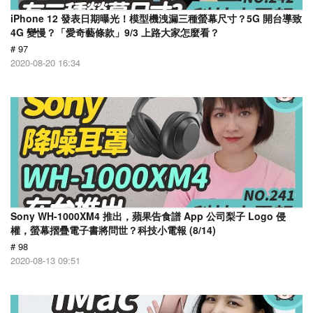
iPhone 12 發表日期曝光！模型機洩漏三種螢幕尺寸？5G 開台導致
4G 變慢？「愛奇藝條款」9/3 上路大家怎麼看？
# 97
2020-08-20 16:34
Sony WH-1000XM4 推出，蘋果告食譜 App 公司梨子 Logo 侵
權，螢幕摺疊電子書將問世？科技小電報 (8/14)
# 98
2020-08-13 09:51