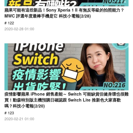
蘋果可能有這些新品！Sony Xperia 1 II 有無反等級的拍照能力？
MWC 評選年度最棒手機是它 科技小電報(2/28)
# 122
2020-02-28 01:00
疫情影響蘋果 iPhone 銷售產能～ Switch 可能缺貨但健身環也很難
買！動森特別版主機預購日確認跟 Switch Lite 推新色大家喜歡
嗎？科技小電報(2/20)
# 123
2020-02-21 01:00