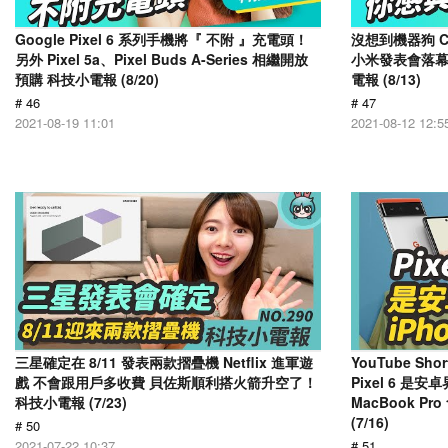
Google Pixel 6 系列手機將『 不附 』充電頭！
沒想到機器狗 C
另外 Pixel 5a、Pixel Buds A-Series 相繼開放
小米發表會落幕，
預購 科技小電報 (8/20)
電報 (8/13)
# 46
# 47
2021-08-19 11:01
2021-08-12 12:5
三星確定在 8/11 發表兩款摺疊機 Netflix 進軍遊
YouTube S
戲 不會跟用戶多收費 貝佐斯順利搭火箭升空了！
Pixel 6 是
科技小電報 (7/23)
MacBook Pr
(7/16)
# 50
2021-07-22 10:37
# 51