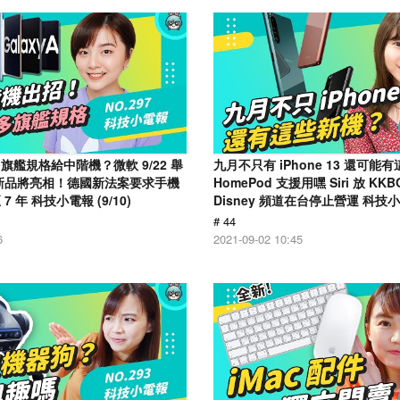
艦規格給中階機？微軟 9/22 舉
九月不只有 iPhone 13 還可能
新品將亮相！德國新法案要求手機
HomePod 支援用嘿 Siri 放 K
 年 科技小電報 (9/10)
Disney 頻道在台停止營運 科技小電
# 44
6
2021-09-02 10:45