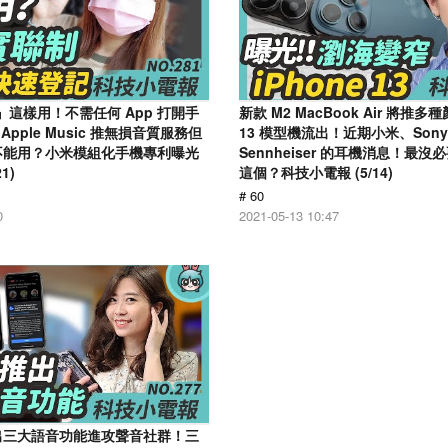
』這樣用！不需任何 App 打開手
新款 M2 MacBook Air 將推多種
pple Music 推無損音質服務但
13 模型機流出！近期小米、Sony
竟然不能用？小米模組化手機專利曝光
Sennheiser 的耳機消息！最
1)
這個？科技小電報 (5/14)
# 60
0
2021-05-13 10:47
 推出三大語音功能進攻聲音社群！三