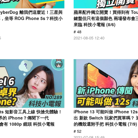
yberDog 離我們這麼近！三星與
蘋果配件獨立開賣！買得到有 Touc
坐等 ROG Phone 5s？科技小
鍵盤但只有這個顏色 兩場發布會
來臨 科技小電報 (8/6)
# 48
5
2021-08-05 12:40
horts 短影音工具上線 快搶先體驗！
iPhone 13 可能叫做 iPhone 1
安卓界的 iPhone？傳聞下一代
出 新款 Switch 玩家們買單嗎
o 會有 1080p 鏡頭 科技小電報
的機殼還附手把 科技小電報 (7/9)
# 52
2021-07-08 15:49