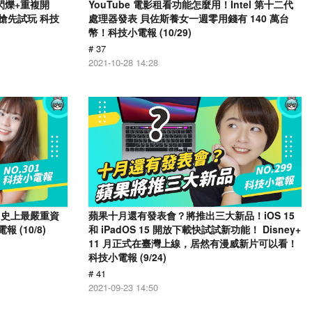
幕閃爍+重複開
YouTube 電影租看功能怎麼用！Intel 第十二代
戶搶先試玩 科技
處理器發表 貝佐斯養女一週零用錢有 140 萬台
幣！科技小電報 (10/29)
# 37
2021-10-28 14:28
 爆出史上最嚴重資
蘋果十月還有發表會？將推出三大新品！iOS 15
 (10/8)
和 iPadOS 15 開放下載快試試新功能！ Disney+
11 月正式在臺灣上線，居然有漫威新片可以看！
科技小電報 (9/24)
# 41
2021-09-23 14:50