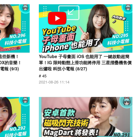
有這些新機！
YouTube 子母畫面 iOS 也能用了 一鍵啟動超簡
KBOX的音樂！
單！IG 限時動態上滑功能將停用 三星摺疊機售價
報 (9/3)
出爐啦 科技小電報 (8/27)
# 45
2021-08-26 11:14