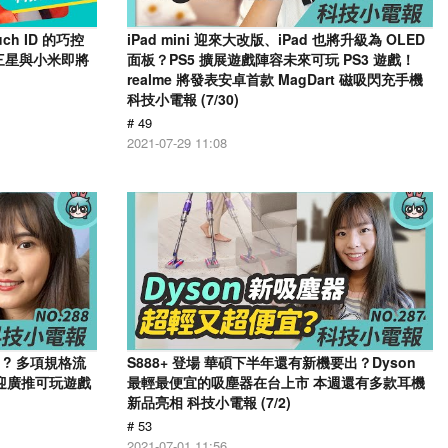
h ID 的巧控
iPad mini 迎來大改版、iPad 也將升級為 OLED
三星與小米即將
面板？PS5 擴展遊戲陣容未來可玩 PS3 遊戲！
realme 將發表安卓首款 MagDart 磁吸閃充手機
科技小電報 (7/30)
# 49
2021-07-29 11:08
2s ? 多項規格流
S888+ 登場 華碩下半年還有新機要出？Dyson
？ 迎廣推可玩遊戲
最輕最便宜的吸塵器在台上市 本週還有多款耳機
新品亮相 科技小電報 (7/2)
# 53
2021-07-01 11:56