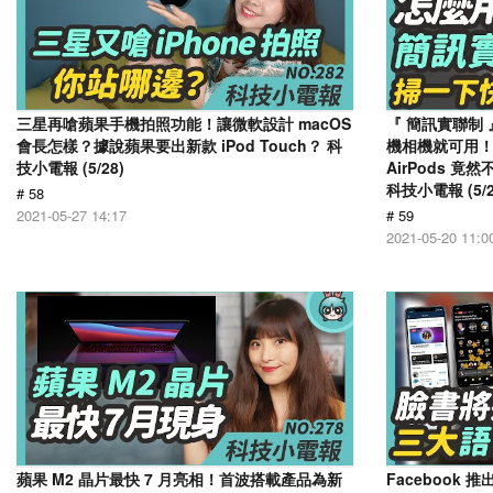
三星再嗆蘋果手機拍照功能！讓微軟設計 macOS
『 簡訊實聯制 
會長怎樣？據說蘋果要出新款 iPod Touch？ 科
機相機就可用！A
技小電報 (5/28)
AirPods 
科技小電報 (5/2
# 58
2021-05-27 14:17
# 59
2021-05-20 11:0
蘋果 M2 晶片最快 7 月亮相！首波搭載產品為新
Facebook