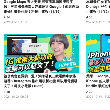
Google Maps 五大更新 可查看車廂擁擠程度
本週最紅 你有
啦！三星摺疊機賣太好威脅到 Google？蘋果自助
Disney+ 
維修計畫是什麼？科技小電報 (11/19)
小電報 (11/12)
# 34
# 35
2021-11-18 11:06
2021-11-11 10:1
被發表會塞滿的一週！鴻海發表三款電動車價格
蘋果、Goog
超香？Instagram 推出兩項新功能 可以用電腦發
iPhone 的
文了！科技小電報 (10/22)
Netflix 最紅
# 38
# 39
2021-10-21 09:08
2021-10-14 15:2