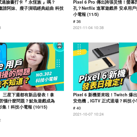
試過臉書打卡『 永恆族 』嗎？
Pixel 6 Pro 傳出誇張災情！螢
登台 邀請阿妹、瘦子演唱經典組曲 科技
孔？Netflix 進軍遊戲界 安卓用
小電報 (11/5)
# 36
8
2021-11-04 10:38
le、三星下週都有新品發表！拿
Pixel 6 新機要來啦！Twitch
人最苦惱什麼問題？魷魚遊戲成為
安危機，IGTV 正式退場？科技小電報
的影集！科技小電報 (10/15)
# 40
2021-10-07 10:24
2