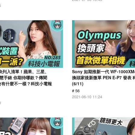
5
戲快列入清單！蘋果、三星、
Sony 如期推新一代 WF-1000XM4
大智慧手錶 你期待哪款？傳聞
換頭家後新微單 PEN E-P7 發表
11 會有什麼不一樣？科技小電報
(6/11)
# 56
2021-06-10 11:24
0