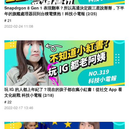
Snapdrgon 8 Gen 1 表現翻車？所以高通決定跟三星說掰掰，下半
年的旗艦處理器回到台積電懷抱！科技小電報 (2/25)
# 21
2022-02-24 11:08
玩 IG 的人都上年紀了？現在的孩子都在瘋小紅書！從社交 App 看
文化統戰 科技小電報 (2/18)
# 22
2022-02-17 13:46