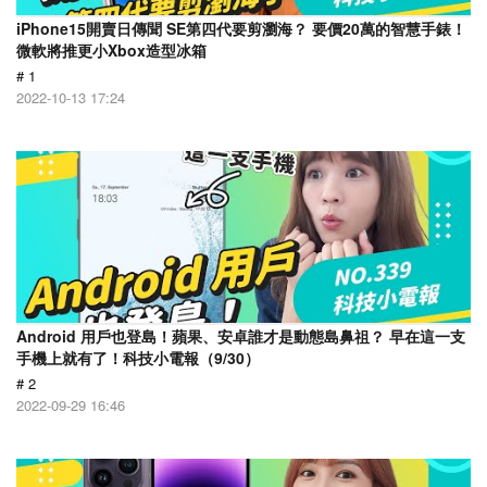
iPhone15開賣日傳聞 SE第四代要剪瀏海？ 要價20萬的智慧手錶！
微軟將推更小Xbox造型冰箱
# 1
2022-10-13 17:24
Android 用戶也登島！蘋果、安卓誰才是動態島鼻祖？ 早在這一支
手機上就有了！科技小電報（9/30）
# 2
2022-09-29 16:46