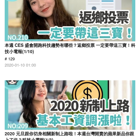
本週 CES 盛會開跑科技趨勢有哪些？返鄉投票 一定要帶這三寶！科
技小電報(1/10)
# 129
2020-01-10 01:00
2020 元旦跟你切身相關新制上路啦！本週台灣開賣的蘋果新品你跟
上了沒？科技小電報(1/3)