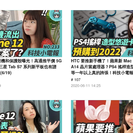
2 模型機和保護殼曝光！高通推平價 5G
HTC 要推新手機了！蘋果新 Mac 將
三星 Tab S7 系列新平板也有譜
A14 晶片當處理器？PS4 搖桿
/19)
等一年以上真的誇張！科技小電報(6
# 107
9
2020-06-11 14:25