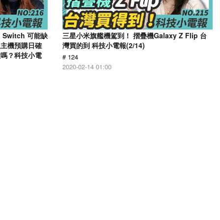
Switch 可能缺
三星小米旗艦機駕到！ 摺疊機Galaxy Z Flip 台
版主機預購日確
灣買的到 科技小電報(2/14)
家喜歡嗎？科技小電
# 124
2020-02-14 01:00