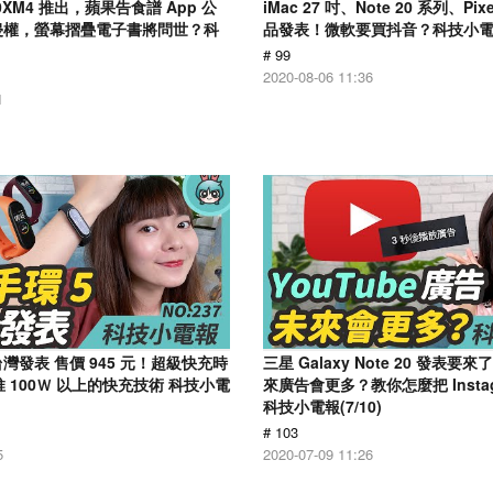
000XM4 推出，蘋果告食譜 App 公
iMac 27 吋、Note 20 系列、Pix
o 侵權，螢幕摺疊電子書將問世？科
品發表！微軟要買抖音？科技小電報 
)
# 99
2020-08-06 11:36
1
台灣發表 售價 945 元！超級快充時
三星 Galaxy Note 20 發表要來
 100Ｗ 以上的快充技術 科技小電
來廣告會更多？教你怎麼把 Insta
科技小電報(7/10)
# 103
5
2020-07-09 11:26