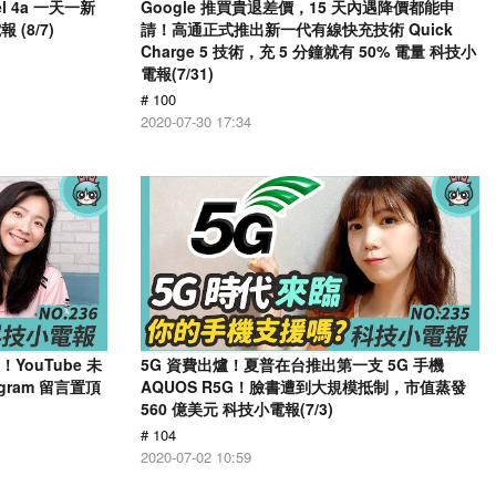
el 4a 一天一新
Google 推買貴退差價，15 天內遇降價都能申
(8/7)
請！高通正式推出新一代有線快充技術 Quick
Charge 5 技術，充 5 分鐘就有 50% 電量 科技小
電報(7/31)
# 100
2020-07-30 17:34
了！YouTube 未
5G 資費出爐！夏普在台推出第一支 5G 手機
gram 留言置頂
AQUOS R5G！臉書遭到大規模抵制，市值蒸發
560 億美元 科技小電報(7/3)
# 104
2020-07-02 10:59