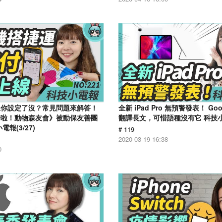
線你設定了沒？常見問題來解答！
全新 iPad Pro 無預警發表！ Go
合啦！動物森友會》被動保友善團
翻譯長文，可惜語種沒有它 科技小電
報(3/27)
# 119
2020-03-19 16:38
0