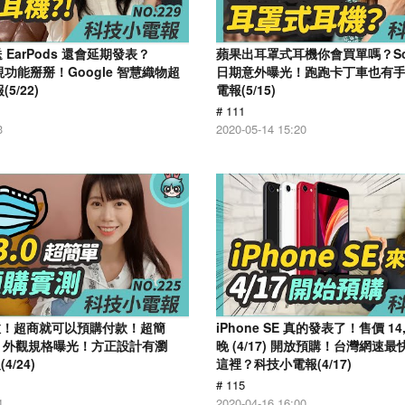
不送 EarPods 還會延期發表？
蘋果出耳罩式耳機你會買單嗎？Son
 透視功能掰掰！Google 智慧織物超
日期意外曝光！跑跑卡丁車也有手
5/22)
電報(5/15)
# 111
3
2020-05-14 15:20
上線啦！超商就可以預購付款！超簡
​iPhone SE 真的發表了！售價 14
 12 外觀規格曝光！方正設計有瀏
晚 (4/17) 開放預購！台灣網速
/24)
這裡？科技小電報(4/17)
# 115
4
2020-04-16 16:00