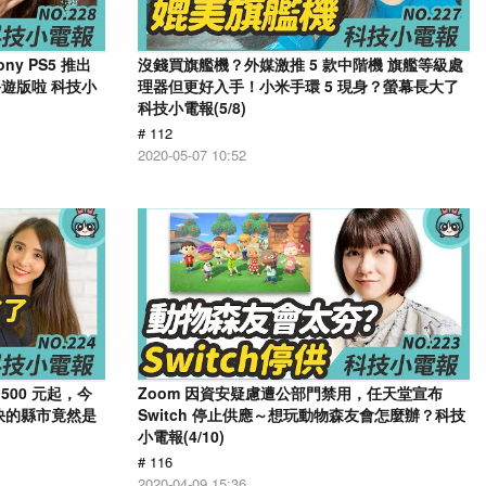
y PS5 推出
沒錢買旗艦機？外媒激推 5 款中階機 旗艦等級處
遊版啦 科技小
理器但更好入手！小米手環 5 現身？螢幕長大了
科技小電報(5/8)
# 112
2020-05-07 10:52
,500 元起，今
Zoom 因資安疑慮遭公部門禁用，任天堂宣布
最快的縣市竟然是
Switch 停止供應～想玩動物森友會怎麼辦？科技
小電報(4/10)
# 116
2020-04-09 15:36