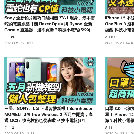
Sony 全新拍片輕巧口袋相機 ZV-1 現身、最不雷
iPhone 12 
蛇的電競娛樂耳機 Razer Opus 與 Dyson 全新
OnePlus 8
Corrale 直髮器，還不買爆？科技小電報(5/29)
級酷 科技小電報(
# 109
# 110
2020-05-28 16:00
2020-05-21 14:4
三星、SONY、LG 下週皆推新機！Sennheiser
口罩 3.0 
MOMENTUM True Wireless 2 五月中開賣，高
單！iPhone
通 QC3+ 快充技術也發表啦 科技小電報(5/1)
海？科技小電報(4
# 113
# 114
2020-04-30 12:22
2020-04-23 14:0