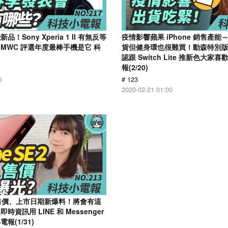
！Sony Xperia 1 II 有無反等
疫情影響蘋果 iPhone 銷售產能～ 
MWC 評選年度最棒手機是它 科
貨但健身環也很難買！動森特別
認跟 Switch Lite 推新色大
報(2/20)
0
# 123
2020-02-21 01:00
E 2 售價、上市日期新爆料！將會有這
資訊用 LINE 和 Messenger
報(1/31)