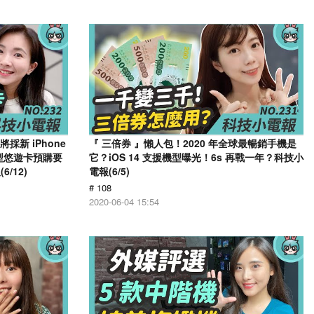
採新 iPhone
『 三倍券 』懶人包！2020 年全球最暢銷手機是
造型悠遊卡預購要
它？iOS 14 支援機型曝光！6s 再戰一年？科技小
/12)
電報(6/5)
# 108
2020-06-04 15:54