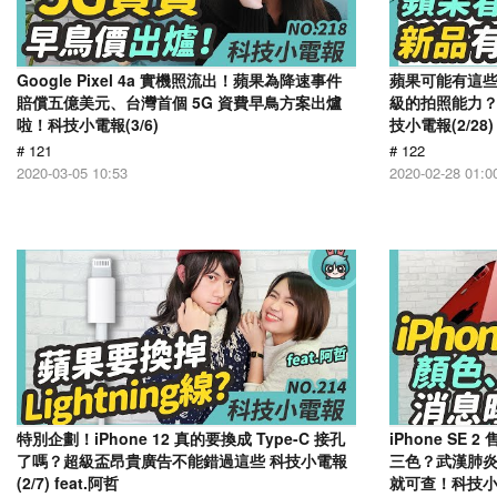
Google Pixel 4a 實機照流出！蘋果為降速事件
蘋果可能有這些新品
賠償五億美元、台灣首個 5G 資費早鳥方案出爐
級的拍照能力？
啦！科技小電報(3/6)
技小電報(2/28)
# 121
# 122
2020-03-05 10:53
2020-02-28 01:0
特別企劃！iPhone 12 真的要換成 Type-C 接孔
iPhone S
了嗎？超級盃昂貴廣告不能錯過這些 科技小電報
三色？武漢肺炎即時
(2/7) feat.阿哲
就可查！科技小電