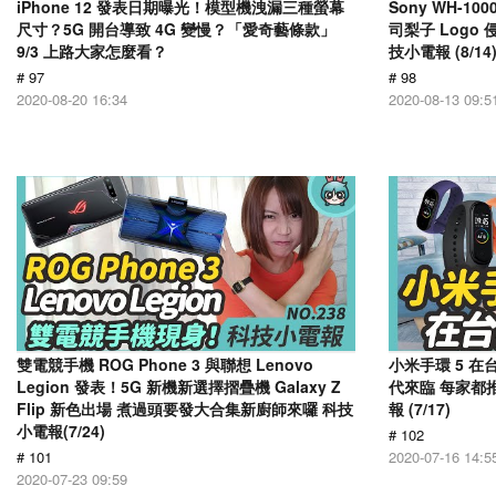
iPhone 12 發表日期曝光！模型機洩漏三種螢幕
Sony WH-1
尺寸？5G 開台導致 4G 變慢？「愛奇藝條款」
司梨子 Log
9/3 上路大家怎麼看？
技小電報 (8/14
# 97
# 98
2020-08-20 16:34
2020-08-13 09:5
雙電競手機 ROG Phone 3 與聯想 Lenovo
小米手環 5 在
Legion 發表！5G 新機新選擇摺疊機 Galaxy Z
代來臨 每家都推
Flip 新色出場 煮過頭要發大合集新廚師來囉 科技
報 (7/17)
小電報(7/24)
# 102
# 101
2020-07-16 14:5
2020-07-23 09:59