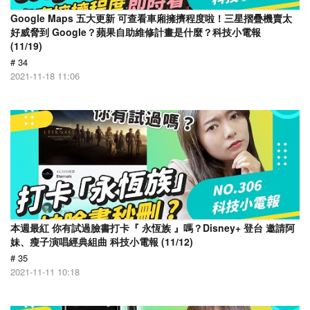
Google Maps 五大更新 可查看車廂擁擠程度啦！三星摺疊機賣太
好威脅到 Google？蘋果自助維修計畫是什麼？科技小電報
(11/19)
# 34
2021-11-18 11:06
本週最紅 你有試過臉書打卡『 永恆族 』嗎？Disney+ 登台 邀請阿
妹、瘦子演唱經典組曲 科技小電報 (11/12)
# 35
2021-11-11 10:18