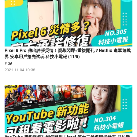
Pixel 6 Pro 傳出誇張災情！螢幕閃爍+重複開孔？Netflix 進軍遊戲
界 安卓用戶搶先試玩 科技小電報 (11/5)
# 36
2021-11-04 10:38
YouTube 電影租看功能怎麼用！Intel 第十二代處理器發表 貝佐斯