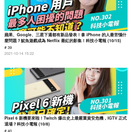
蘋果、Google、三星下週都有新品發表！拿 iPhone 的人最苦惱什
麼問題？魷魚遊戲成為 Netflix 最紅的影集！科技小電報 (10/15)
# 39
2021-10-14 15:22
Pixel 6 新機要來啦！Twitch 爆出史上最嚴重資安危機，IGTV 正式
退場？科技小電報 (10/8)
# 40