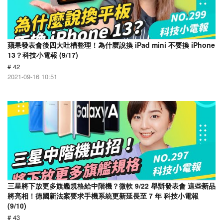
蘋果發表會後四大吐槽整理！為什麼說換 iPad mini 不要換 iPhone
13？科技小電報 (9/17)
# 42
2021-09-16 10:51
三星將下放更多旗艦規格給中階機？微軟 9/22 舉辦發表會 這些新品
將亮相！德國新法案要求手機系統更新延長至 7 年 科技小電報
(9/10)
# 43