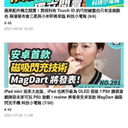
蘋果配件獨立開賣！買得到有 Touch ID 的巧控鍵盤但只有這個顏
色 兩場發布會三星與小米即將來臨 科技小電報 (8/6)
# 48
2021-08-05 12:40
iPad mini 迎來大改版、iPad 也將升級為 OLED 面板？PS5 擴展遊
戲陣容未來可玩 PS3 遊戲！realme 將發表安卓首款 MagDart 磁吸
閃充手機 科技小電報 (7/30)
# 49
2021-07-29 11:08