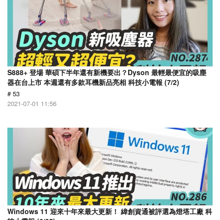
S888+ 登場 華碩下半年還有新機要出？Dyson 最輕最便宜的吸塵
器在台上市 本週還有多款耳機新品亮相 科技小電報 (7/2)
# 53
2021-07-01 11:56
Windows 11 迎來十年來最大更新！ 緯創資通被評選為燈塔工廠 科