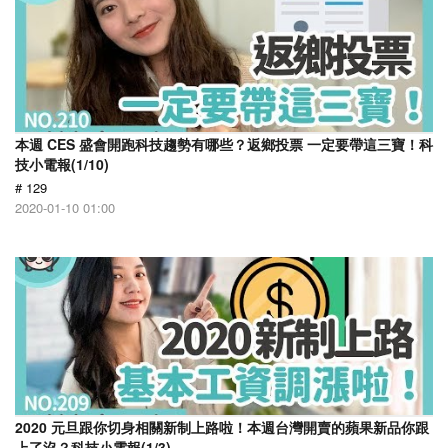
本週 CES 盛會開跑科技趨勢有哪些？返鄉投票 一定要帶這三寶！科
技小電報(1/10)
# 129
2020-01-10 01:00
2020 元旦跟你切身相關新制上路啦！本週台灣開賣的蘋果新品你跟
上了沒？科技小電報(1/3)