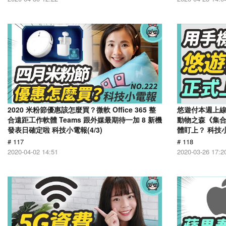
2020 米粉節優惠該怎麼買？微軟 Office 365 整
悠遊付本週上
合遠距工作軟體 Teams 跟外媒最期待一加 8 新機
動物之森《集
發表日確定啦 科技小電報(4/3)
體盯上？ 科技小電
# 117
# 118
2020-04-02 14:51
2020-03-26 17:2