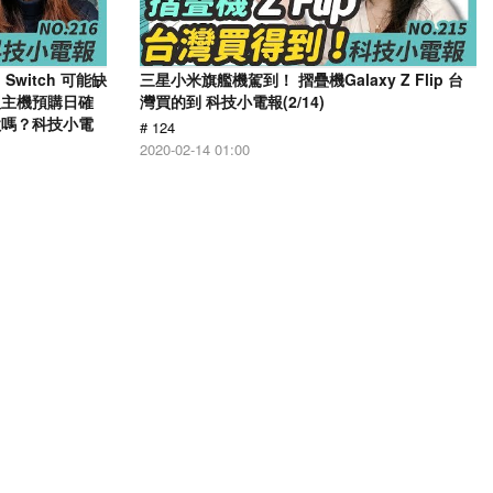
Switch 可能缺
三星小米旗艦機駕到！ 摺疊機Galaxy Z Flip 台
版主機預購日確
灣買的到 科技小電報(2/14)
家喜歡嗎？科技小電
# 124
2020-02-14 01:00