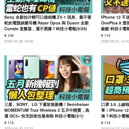
Sony 全新拍片輕巧口袋相機 ZV-1 現身、最不雷
iPhone 12 
蛇的電競娛樂耳機 Razer Opus 與 Dyson 全新
OnePlus 8
Corrale 直髮器，還不買爆？科技小電報(5/29)
級酷 科技小電報(
# 109
# 110
2020-05-28 16:00
2020-05-21 14:4
三星、SONY、LG 下週皆推新機！Sennheiser
口罩 3.0 
MOMENTUM True Wireless 2 五月中開賣，高
單！iPhone
通 QC3+ 快充技術也發表啦 科技小電報(5/1)
海？科技小電報(4
# 113
# 114
2020-04-30 12:22
2020-04-23 14:0