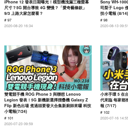
iPhone 12 發表日期曝光！模型機洩漏三種螢幕
Sony WH-1
尺寸？5G 開台導致 4G 變慢？「愛奇藝條款」
司梨子 Log
9/3 上路大家怎麼看？
技小電報 (8/14
# 97
# 98
2020-08-20 16:34
2020-08-13 09:5
雙電競手機 ROG Phone 3 與聯想 Lenovo
小米手環 5 在
Legion 發表！5G 新機新選擇摺疊機 Galaxy Z
代來臨 每家都推
Flip 新色出場 煮過頭要發大合集新廚師來囉 科技
報 (7/17)
小電報(7/24)
# 102
# 101
2020-07-16 14:5
2020-07-23 09:59