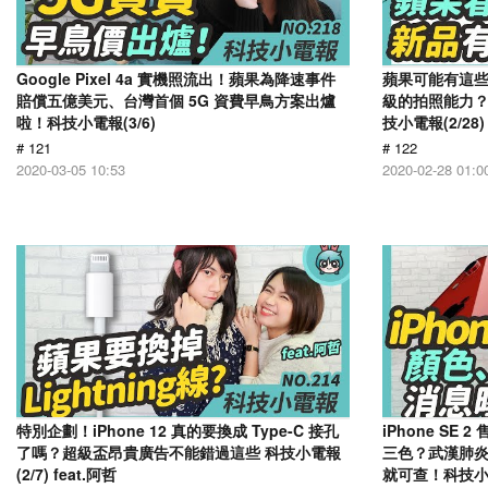
Google Pixel 4a 實機照流出！蘋果為降速事件
蘋果可能有這些新品
賠償五億美元、台灣首個 5G 資費早鳥方案出爐
級的拍照能力？
啦！科技小電報(3/6)
技小電報(2/28)
# 121
# 122
2020-03-05 10:53
2020-02-28 01:0
特別企劃！iPhone 12 真的要換成 Type-C 接孔
iPhone S
了嗎？超級盃昂貴廣告不能錯過這些 科技小電報
三色？武漢肺炎即時
(2/7) feat.阿哲
就可查！科技小電