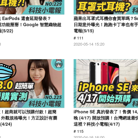
不送 EarPods 還會延期發表？
蘋果出耳罩式耳機你會買單嗎？Son
 透視功能掰掰！Google 智慧織物超
日期意外曝光！跑跑卡丁車也有手
5/22)
電報(5/15)
# 111
3
2020-05-14 15:20
上線啦！超商就可以預購付款！超簡
​iPhone SE 真的發表了！售價 14
 12 外觀規格曝光！方正設計有瀏
晚 (4/17) 開放預購！台灣網速
/24)
這裡？科技小電報(4/17)
# 115
4
2020-04-16 16:00