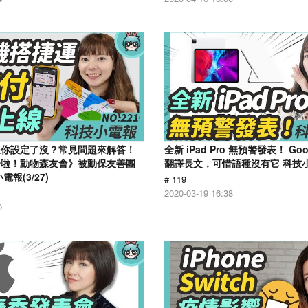
線你設定了沒？常見問題來解答！
全新 iPad Pro 無預警發表！ Go
合啦！動物森友會》被動保友善團
翻譯長文，可惜語種沒有它 科技小電
報(3/27)
# 119
2020-03-19 16:38
0