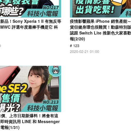
！Sony Xperia 1 II 有無反等
疫情影響蘋果 iPhone 銷售產能～ 
MWC 評選年度最棒手機是它 科
貨但健身環也很難買！動森特別
認跟 Switch Lite 推新色大
報(2/20)
0
# 123
2020-02-21 01:00
E 2 售價、上市日期新爆料！將會有這
資訊用 LINE 和 Messenger
報(1/31)