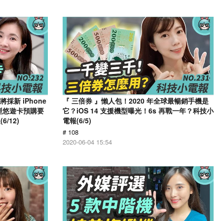
採新 iPhone
『 三倍券 』懶人包！2020 年全球最暢銷手機是
造型悠遊卡預購要
它？iOS 14 支援機型曝光！6s 再戰一年？科技小
/12)
電報(6/5)
# 108
2020-06-04 15:54