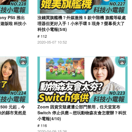
y PS5 推出
沒錢買旗艦機？外媒激推 5 款中階機 旗艦等級處
遊版啦 科技小
理器但更好入手！小米手環 5 現身？螢幕長大了
科技小電報(5/8)
# 112
2020-05-07 10:52
,500 元起，今
Zoom 因資安疑慮遭公部門禁用，任天堂宣布
最快的縣市竟然是
Switch 停止供應～想玩動物森友會怎麼辦？科技
小電報(4/10)
# 116
2020-04-09 15:36