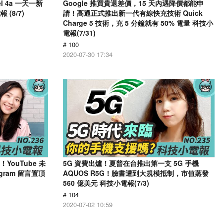
el 4a 一天一新
Google 推買貴退差價，15 天內遇降價都能申
(8/7)
請！高通正式推出新一代有線快充技術 Quick
Charge 5 技術，充 5 分鐘就有 50% 電量 科技小
電報(7/31)
# 100
2020-07-30 17:34
了！YouTube 未
5G 資費出爐！夏普在台推出第一支 5G 手機
gram 留言置頂
AQUOS R5G！臉書遭到大規模抵制，市值蒸發
560 億美元 科技小電報(7/3)
# 104
2020-07-02 10:59