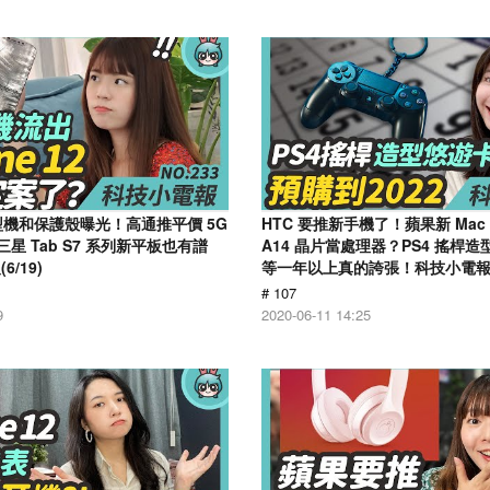
2 模型機和保護殼曝光！高通推平價 5G
HTC 要推新手機了！蘋果新 Mac 將
三星 Tab S7 系列新平板也有譜
A14 晶片當處理器？PS4 搖桿
/19)
等一年以上真的誇張！科技小電報(6
# 107
9
2020-06-11 14:25