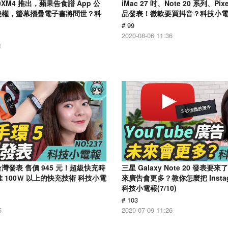
000XM4 推出，蘋果告食譜 App 公
iMac 27 吋、Note 20 系列、Pix
o 侵權，螢幕摺疊電子書將問世？科
品發表！微軟要買抖音？科技小電報 
)
# 99
2020-08-06 11:36
1
台灣發表 售價 945 元！超級快充時
三星 Galaxy Note 20 發表要來
 100Ｗ 以上的快充技術 科技小電
來廣告會更多？教你怎麼把 Insta
科技小電報(7/10)
# 103
5
2020-07-09 11:26