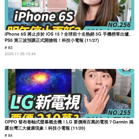
iPhone 6S 將止步於 iOS 15？全球前十名熱銷 5G 手機榜單出爐、
PS5 第三波預購正式開搶啦！科技小電報 (11/27)
# 83
2020-11-26 10:44
OPPO 發布卷軸式螢幕概念機！LG 要價兩百萬的電視？Garmin 揭
露台灣三大健康現象！科技小電報 (11/20)
# 84