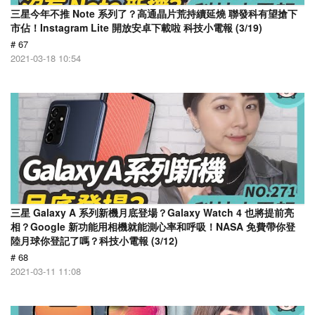
三星今年不推 Note 系列了？高通晶片荒持續延燒 聯發科有望搶下
市佔！Instagram Lite 開放安卓下載啦 科技小電報 (3/19)
# 67
2021-03-18 10:54
三星 Galaxy A 系列新機月底登場？Galaxy Watch 4 也將提前亮
相？Google 新功能用相機就能測心率和呼吸！NASA 免費帶你登
陸月球你登記了嗎？科技小電報 (3/12)
# 68
2021-03-11 11:08