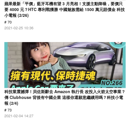
蘋果最新「平價」藍牙耳機有望 3 月亮相！支援主動降噪，要價只
要 4000 元？HTC 專利戰獲勝 中國魅族需給 1500 萬元賠償金 科技
小電報 (2/26)
# 70
2021-02-25 10:36
科技業震撼彈！貝佐斯辭去 Amazon 執行長 改投入火箭太空事業？
傳 Clubhouse 背後有中國企業 這樣你還願意繼續用嗎？科技小電
報 (2/4)
# 73
2021-02-04 14:27