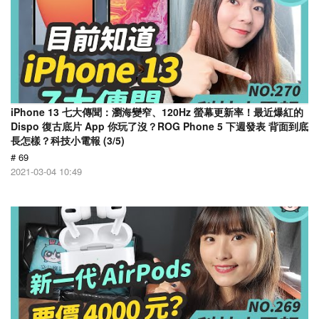
iPhone 13 七大傳聞：瀏海變窄、120Hz 螢幕更新率！最近爆紅的
Dispo 復古底片 App 你玩了沒？ROG Phone 5 下週發表 背面到底
長怎樣？科技小電報 (3/5)
# 69
2021-03-04 10:49