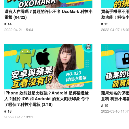
還有人在看嗎？曾經的評比王者 DxoMark 科技小
買新手機最不
電報 (04/22)
肋功能！科技小電報
# 14
# 15
2022-04-21 15:04
2022-04-07 16:0
iPhone 效能就是比較強？Android 是傳檔邊緣
蘋果知名的保
人？關於 iOS 和 Android 的五大刻板印象 你中
意料 科技小電報 (
了哪個？科技小電報 (3/18)
# 19
# 18
2022-03-10 11:4
2022-03-17 13:21