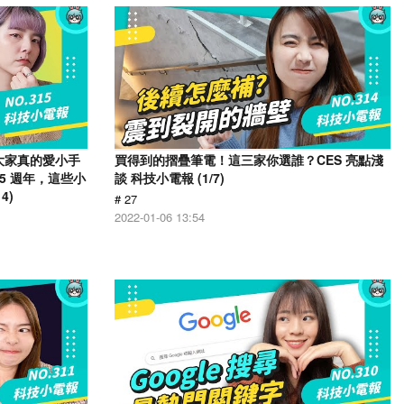
！大家真的愛小手
買得到的摺疊筆電！這三家你選誰？CES 亮點淺
15 週年，這些小
談 科技小電報 (1/7)
4)
# 27
2022-01-06 13:54