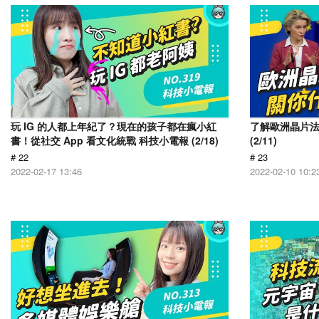
玩 IG 的人都上年紀了？現在的孩子都在瘋小紅
了解歐洲晶片
書！從社交 App 看文化統戰 科技小電報 (2/18)
(2/11)
# 22
# 23
2022-02-17 13:46
2022-02-10 10:2