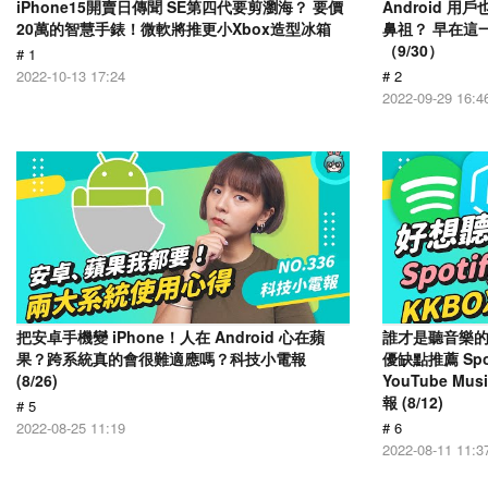
iPhone15開賣日傳聞 SE第四代要剪瀏海？ 要價
Android 
20萬的智慧手錶！微軟將推更小Xbox造型冰箱
鼻祖？ 早在這
（9/30）
# 1
2022-10-13 17:24
# 2
2022-09-29 16:4
把安卓手機變 iPhone！人在 Android 心在蘋
誰才是聽音樂的
果？跨系統真的會很難適應嗎？科技小電報
優缺點推薦 Spot
(8/26)
YouTube Mus
報 (8/12)
# 5
2022-08-25 11:19
# 6
2022-08-11 11:3