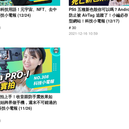
科技用語！元宇宙、NFT、去中
PS5 五種新色殼你可以嗎？Andr
電報 (12/24)
防止被 AirTag 追蹤了！小編必存 
型網站！科技小電報 (12/17)
3
# 30
2021-12-16 10:59
o-I 實拍上手！收音跟防手震效果如
開始跨界做手機，週末不可錯過的
小電報 (11/26)
3