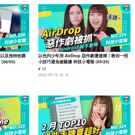
號以及推特收購
以色列少年用 AirDrop 惡作劇遭逮捕！教你一招
6/03)
小技巧避免被騷擾 科技小電報 (05/20)
# 12
2022-05-19 12:16