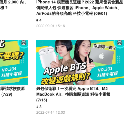
月 2,000 內，
iPhone 14 模型機長這樣？2022 蘋果發表會新品
新機？
傳聞懶人包 快速複習 iPhone、Apple Watch、
AirPods的各項亮點 科技小電報 (09/01)
# 4
2022-09-01 15:16
人連署請求恢復原
錢包保衛戰！一次看完 Apple BTS、M2
/29)
MacBook Air、換購相關資訊 科技小電報
(7/15)
# 8
2022-07-14 12:03