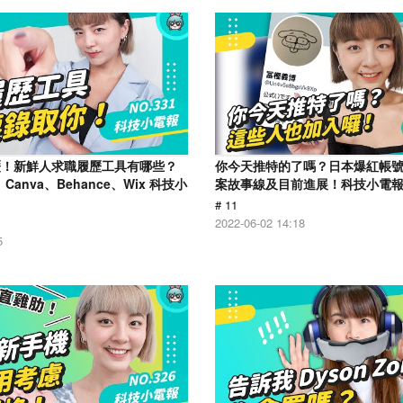
歷！新鮮人求職履歷工具有哪些？
你今天推特的了嗎？日本爆紅帳
、Canva、Behance、Wix 科技小
案故事線及目前進展！科技小電報 (0
# 11
2022-06-02 14:18
5