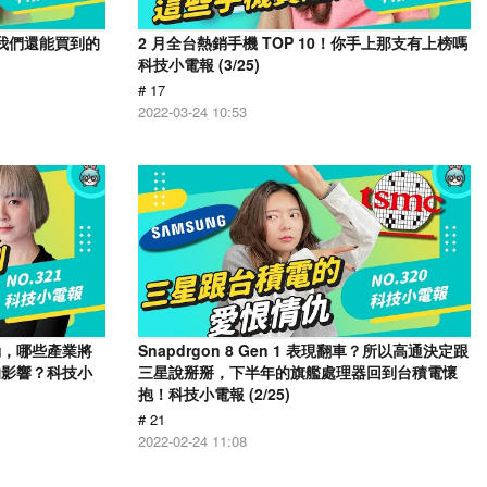
e 我們還能買到的
2 月全台熱銷手機 TOP 10！你手上那支有上榜嗎
科技小電報 (3/25)
# 17
2022-03-24 10:53
動，哪些產業將
Snapdrgon 8 Gen 1 表現翻車？所以高通決定跟
的影響？科技小
三星說掰掰，下半年的旗艦處理器回到台積電懷
抱！科技小電報 (2/25)
# 21
2022-02-24 11:08