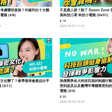
用考慮哪些規格？外媒列出十大雞
不是愚人節？除了 Dyson Zon
 (4/8)
高科技口罩 科技小電報 (04/01)
# 16
9
2022-03-31 11:31
密文化變了？春季發表會產品出乎
烏俄戰爭各大科技巨頭的制裁行
3/11)
受到波及以及臺灣半導體業受到
電報 (3/4)
1
# 20
2022-03-03 10:37