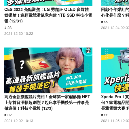
CES 2022 亮點聚焦！LG 秀超狂 OLED 多媒體
回顧今年爆紅的
娛樂艙！這顆電競滑鼠竟內建 1TB SSD 科技小電
心化是什麼？科技小
報 (12/31)
# 29
# 28
2021-12-24 02:3
2021-12-30 10:22
高通全新旗艦晶片亮相！全球第一家鹹酥雞 NFT
Xperia Pr
上架首日漲幅超劇烈？起床拿手機後第一件事是
何？家電精品
做這個！科技小電報 (12/3)
長輩電競大賽 科技
# 32
# 33
2021-12-02 10:13
2021-11-25 12:0