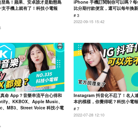
用戶也登島！蘋果、安卓誰才是動態島
iPhone 手機訂閱制你可以嗎？每個
一支手機上就有了！科技小電報
比分期付款便宜，還可以每年換
# 3
2022-09-15 15:42
6
真命 App？音樂串流平台心得和
Instagram 抖音化不忍了！名
ify、KKBOX、Apple Music、
本的模樣，你覺得呢？科技小電報 (7
ic、MB3、Street Voice 科技小電
# 7
2022-07-28 12:10
7