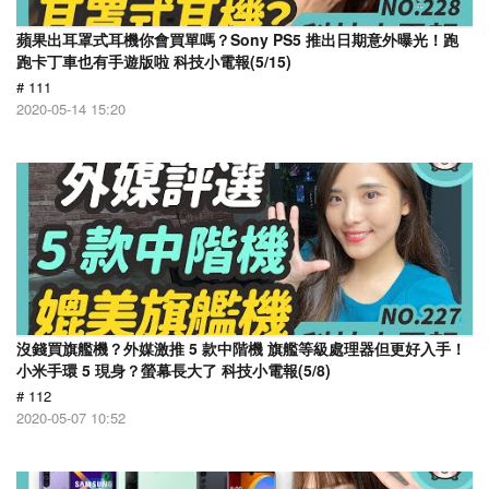
蘋果出耳罩式耳機你會買單嗎？Sony PS5 推出日期意外曝光！跑
跑卡丁車也有手遊版啦 科技小電報(5/15)
# 111
2020-05-14 15:20
沒錢買旗艦機？外媒激推 5 款中階機 旗艦等級處理器但更好入手！
小米手環 5 現身？螢幕長大了 科技小電報(5/8)
# 112
2020-05-07 10:52