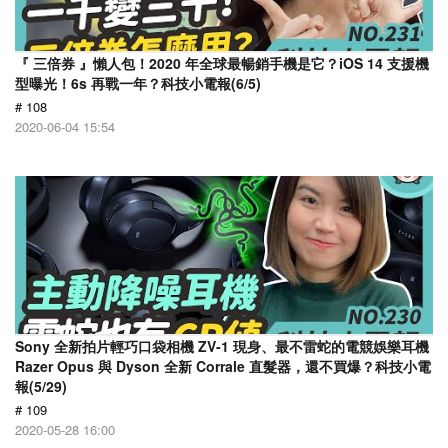
『 三倍券 』懶人包！2020 年全球最暢銷手機是它？iOS 14 支援機
型曝光！6s 再戰一年？科技小電報(6/5)
# 108
2020-06-04 15:54
Sony 全新拍片輕巧口袋相機 ZV-1 現身、最不雷蛇的電競娛樂耳機
Razer Opus 與 Dyson 全新 Corrale 直髮器，還不買爆？科技小電
報(5/29)
# 109
2020-05-28 16:00