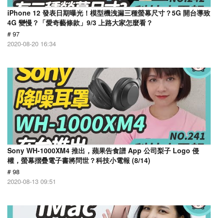
iPhone 12 發表日期曝光！模型機洩漏三種螢幕尺寸？5G 開台導致
4G 變慢？「愛奇藝條款」9/3 上路大家怎麼看？
# 97
2020-08-20 16:34
Sony WH-1000XM4 推出，蘋果告食譜 App 公司梨子 Logo 侵
權，螢幕摺疊電子書將問世？科技小電報 (8/14)
# 98
2020-08-13 09:51