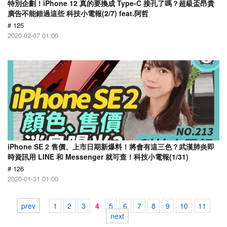
特別企劃！iPhone 12 真的要換成 Type-C 接孔了嗎？超級盃昂貴
廣告不能錯過這些 科技小電報(2/7) feat.阿哲
# 125
2020-02-07 01:00
iPhone SE 2 售價、上市日期新爆料！將會有這三色？武漢肺炎即
時資訊用 LINE 和 Messenger 就可查！科技小電報(1/31)
# 126
2020-01-31 01:00
prev
1
2
3
4
5
6
7
8
9
10
11
next