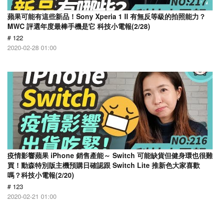
蘋果可能有這些新品！Sony Xperia 1 II 有無反等級的拍照能力？
MWC 評選年度最棒手機是它 科技小電報(2/28)
# 122
2020-02-28 01:00
疫情影響蘋果 iPhone 銷售產能～ Switch 可能缺貨但健身環也很難
買！動森特別版主機預購日確認跟 Switch Lite 推新色大家喜歡
嗎？科技小電報(2/20)
# 123
2020-02-21 01:00