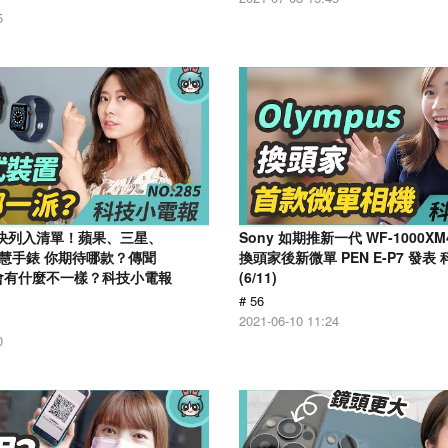
5
戲快列入清單！蘋果、三星、
Sony 如期推新一代 WF-1000XM4
大智慧手錶 你期待哪款？傳聞
換頭家後新微單 PEN E-P7 發表
11 會有什麼不一樣？科技小電報
(6/11)
# 56
2021-06-10 11:24
0