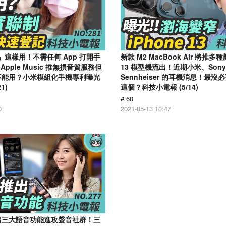
』這樣用！不需任何 App 打開手
新款 M2 MacBook Air 將推多種
pple Music 推無損音質服務但
13 模型機流出！近期小米、Sony
竟然不能用？小米模組化手機專利曝光
Sennheiser 的耳機消息！最
1)
這個？科技小電報 (5/14)
# 60
0
2021-05-13 10:47
 推出三大語音功能進攻聲音社群！三