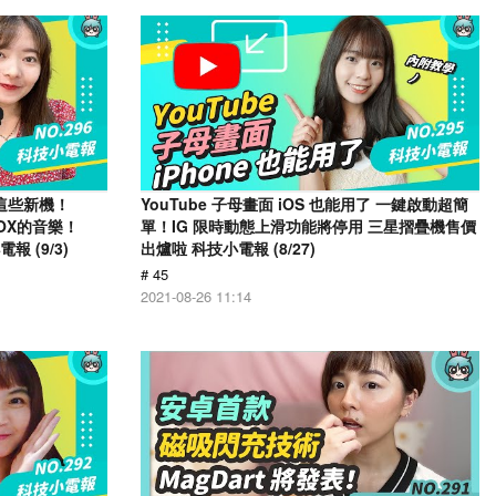
有這些新機！
YouTube 子母畫面 iOS 也能用了 一鍵啟動超簡
KBOX的音樂！
單！IG 限時動態上滑功能將停用 三星摺疊機售價
報 (9/3)
出爐啦 科技小電報 (8/27)
# 45
2021-08-26 11:14