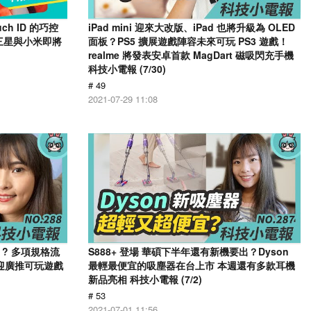
h ID 的巧控
iPad mini 迎來大改版、iPad 也將升級為 OLED
三星與小米即將
面板？PS5 擴展遊戲陣容未來可玩 PS3 遊戲！
realme 將發表安卓首款 MagDart 磁吸閃充手機
科技小電報 (7/30)
# 49
2021-07-29 11:08
2s ? 多項規格流
S888+ 登場 華碩下半年還有新機要出？Dyson
？ 迎廣推可玩遊戲
最輕最便宜的吸塵器在台上市 本週還有多款耳機
新品亮相 科技小電報 (7/2)
# 53
2021-07-01 11:56