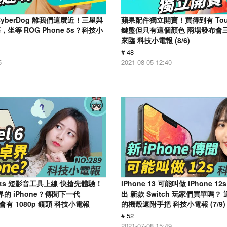
yberDog 離我們這麼近！三星與
蘋果配件獨立開賣！買得到有 Touc
坐等 ROG Phone 5s？科技小
鍵盤但只有這個顏色 兩場發布會
來臨 科技小電報 (8/6)
# 48
5
2021-08-05 12:40
horts 短影音工具上線 快搶先體驗！
iPhone 13 可能叫做 iPhone 1
安卓界的 iPhone？傳聞下一代
出 新款 Switch 玩家們買單嗎
o 會有 1080p 鏡頭 科技小電報
的機殼還附手把 科技小電報 (7/9)
# 52
2021-07-08 15:49