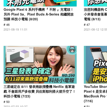
Google Pixel 6 系列手機將『 不附 』充電頭！
沒想到機器狗 C
另外 Pixel 5a、Pixel Buds A-Series 相繼開放
小米發表會落幕，
預購 科技小電報 (8/20)
電報 (8/13)
# 46
# 47
2021-08-19 11:01
2021-08-12 12:5
三星確定在 8/11 發表兩款摺疊機 Netflix 進軍遊
YouTube S
戲 不會跟用戶多收費 貝佐斯順利搭火箭升空了！
Pixel 6 是
科技小電報 (7/23)
MacBook Pr
(7/16)
# 50
2021-07-22 10:37
# 51