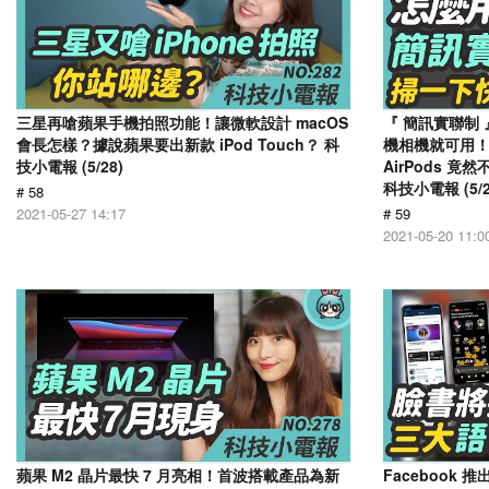
三星再嗆蘋果手機拍照功能！讓微軟設計 macOS
『 簡訊實聯制 
會長怎樣？據說蘋果要出新款 iPod Touch？ 科
機相機就可用！A
技小電報 (5/28)
AirPods 
科技小電報 (5/2
# 58
2021-05-27 14:17
# 59
2021-05-20 11:0
蘋果 M2 晶片最快 7 月亮相！首波搭載產品為新
Facebook