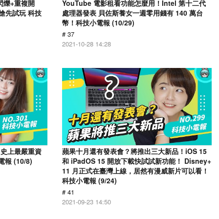
幕閃爍+重複開
YouTube 電影租看功能怎麼用！Intel 第十二代
戶搶先試玩 科技
處理器發表 貝佐斯養女一週零用錢有 140 萬台
幣！科技小電報 (10/29)
# 37
2021-10-28 14:28
 爆出史上最嚴重資
蘋果十月還有發表會？將推出三大新品！iOS 15
 (10/8)
和 iPadOS 15 開放下載快試試新功能！ Disney+
11 月正式在臺灣上線，居然有漫威新片可以看！
科技小電報 (9/24)
# 41
2021-09-23 14:50