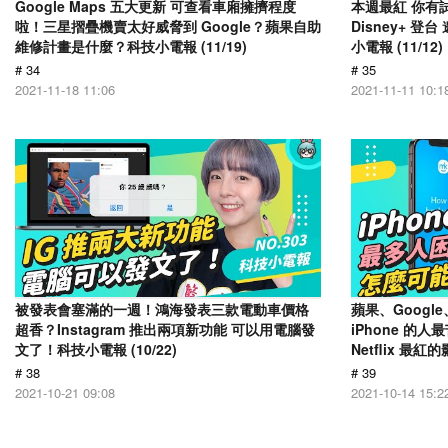
Google Maps 五大更新 可查看車廂擁擠程度
本週最紅 你有
啦！三星摺疊機賣太好威脅到 Google？蘋果自助
Disney+ 
維修計畫是什麼？科技小電報 (11/19)
小電報 (11/12)
# 34
# 35
2021-11-18 11:06
2021-11-11 10:1
被發表會塞滿的一週！鴻海發表三款電動車價格
蘋果、Goog
超香？Instagram 推出兩項新功能 可以用電腦發
iPhone 的
文了！科技小電報 (10/22)
Netflix 最紅
# 38
# 39
2021-10-21 09:08
2021-10-14 15:2