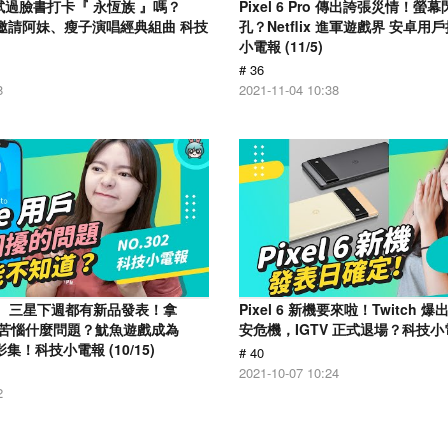
試過臉書打卡『 永恆族 』嗎？
Pixel 6 Pro 傳出誇張災情！螢
登台 邀請阿妹、瘦子演唱經典組曲 科技
孔？Netflix 進軍遊戲界 安卓用
小電報 (11/5)
# 36
8
2021-11-04 10:38
le、三星下週都有新品發表！拿
Pixel 6 新機要來啦！Twitch
人最苦惱什麼問題？魷魚遊戲成為
安危機，IGTV 正式退場？科技小電報
的影集！科技小電報 (10/15)
# 40
2021-10-07 10:24
2