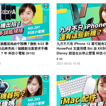
艦規格給中階機？微軟 9/22 舉
九月不只有 iPhone 13 還可能
新品將亮相！德國新法案要求手機
HomePod 支援用嘿 Siri 放 K
 年 科技小電報 (9/10)
Disney 頻道在台停止營運 科技小電
# 44
6
2021-09-02 10:45