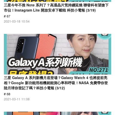
三星今年不推 Note 系列了？高通晶片荒持續延燒 聯發科有望搶下
市佔！Instagram Lite 開放安卓下載啦 科技小電報 (3/19)
# 67
2021-03-18 10:54
三星 Galaxy A 系列新機月底登場？Galaxy Watch 4 也將提前亮
相？Google 新功能用相機就能測心率和呼吸！NASA 免費帶你登
陸月球你登記了嗎？科技小電報 (3/12)
# 68
2021-03-11 11:08