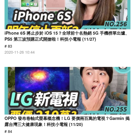
iPhone 6S 將止步於 iOS 15？全球前十名熱銷 5G 手機榜單出爐、
PS5 第三波預購正式開搶啦！科技小電報 (11/27)
# 83
2020-11-26 10:44
OPPO 發布卷軸式螢幕概念機！LG 要價兩百萬的電視？Garmin 揭
露台灣三大健康現象！科技小電報 (11/20)
# 84