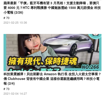
蘋果最新「平價」藍牙耳機有望 3 月亮相！支援主動降噪，要價只
要 4000 元？HTC 專利戰獲勝 中國魅族需給 1500 萬元賠償金 科技
小電報 (2/26)
# 70
2021-02-25 10:36
科技業震撼彈！貝佐斯辭去 Amazon 執行長 改投入火箭太空事業？
傳 Clubhouse 背後有中國企業 這樣你還願意繼續用嗎？科技小電
報 (2/4)
# 73
2021-02-04 14:27