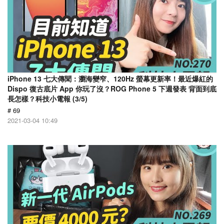
iPhone 13 七大傳聞：瀏海變窄、120Hz 螢幕更新率！最近爆紅的
Dispo 復古底片 App 你玩了沒？ROG Phone 5 下週發表 背面到底
長怎樣？科技小電報 (3/5)
# 69
2021-03-04 10:49