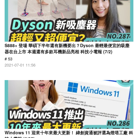
S888+ 登場 華碩下半年還有新機要出？Dyson 最輕最便宜的吸塵
器在台上市 本週還有多款耳機新品亮相 科技小電報 (7/2)
# 53
2021-07-01 11:56
Windows 11 迎來十年來最大更新！ 緯創資通被評選為燈塔工廠 科