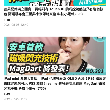
蘋果配件獨立開賣！買得到有 Touch ID 的巧控鍵盤但只有這個顏
色 兩場發布會三星與小米即將來臨 科技小電報 (8/6)
# 48
2021-08-05 12:40
iPad mini 迎來大改版、iPad 也將升級為 OLED 面板？PS5 擴展遊
戲陣容未來可玩 PS3 遊戲！realme 將發表安卓首款 MagDart 磁吸
閃充手機 科技小電報 (7/30)
# 49
2021-07-29 11:08