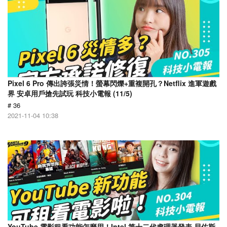
Pixel 6 Pro 傳出誇張災情！螢幕閃爍+重複開孔？Netflix 進軍遊戲
界 安卓用戶搶先試玩 科技小電報 (11/5)
# 36
2021-11-04 10:38
YouTube 電影租看功能怎麼用！Intel 第十二代處理器發表 貝佐斯