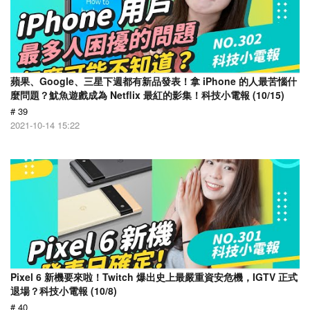
蘋果、Google、三星下週都有新品發表！拿 iPhone 的人最苦惱什
麼問題？魷魚遊戲成為 Netflix 最紅的影集！科技小電報 (10/15)
# 39
2021-10-14 15:22
Pixel 6 新機要來啦！Twitch 爆出史上最嚴重資安危機，IGTV 正式
退場？科技小電報 (10/8)
# 40