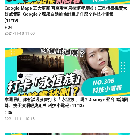
Google Maps 五大更新 可查看車廂擁擠程度啦！三星摺疊機賣太
好威脅到 Google？蘋果自助維修計畫是什麼？科技小電報
(11/19)
# 34
2021-11-18 11:06
本週最紅 你有試過臉書打卡『 永恆族 』嗎？Disney+ 登台 邀請阿
妹、瘦子演唱經典組曲 科技小電報 (11/12)
# 35
2021-11-11 10:18