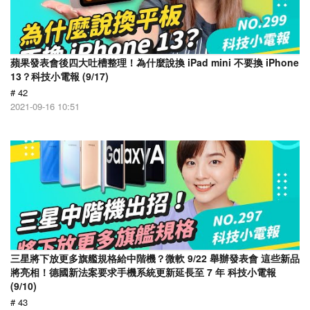
蘋果發表會後四大吐槽整理！為什麼說換 iPad mini 不要換 iPhone
13？科技小電報 (9/17)
# 42
2021-09-16 10:51
三星將下放更多旗艦規格給中階機？微軟 9/22 舉辦發表會 這些新品
將亮相！德國新法案要求手機系統更新延長至 7 年 科技小電報
(9/10)
# 43