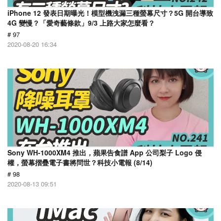
iPhone 12 發表日期曝光！模型機洩漏三種螢幕尺寸？5G 開台導致
4G 變慢？「愛奇藝條款」9/3 上路大家怎麼看？
# 97
2020-08-20 16:34
Sony WH-1000XM4 推出，蘋果告食譜 App 公司梨子 Logo 侵
權，螢幕摺疊電子書將問世？科技小電報 (8/14)
# 98
2020-08-13 09:51