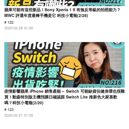
蘋果可能有這些新品！Sony Xperia 1 II 有無反等級的拍照能力？
MWC 評選年度最棒手機是它 科技小電報(2/28)
# 122
2020-02-28 01:00
疫情影響蘋果 iPhone 銷售產能～ Switch 可能缺貨但健身環也很難
買！動森特別版主機預購日確認跟 Switch Lite 推新色大家喜歡
嗎？科技小電報(2/20)
# 123
2020-02-21 01:00