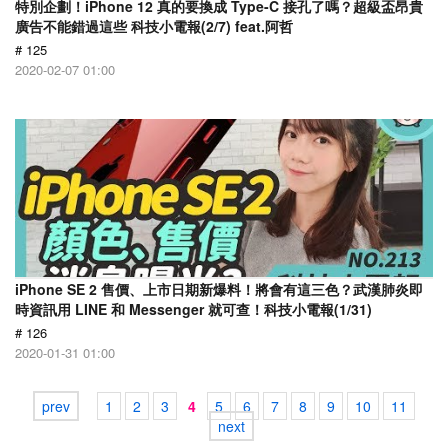
特別企劃！iPhone 12 真的要換成 Type-C 接孔了嗎？超級盃昂貴
廣告不能錯過這些 科技小電報(2/7) feat.阿哲
# 125
2020-02-07 01:00
iPhone SE 2 售價、上市日期新爆料！將會有這三色？武漢肺炎即
時資訊用 LINE 和 Messenger 就可查！科技小電報(1/31)
# 126
2020-01-31 01:00
prev
1
2
3
4
5
6
7
8
9
10
11
next