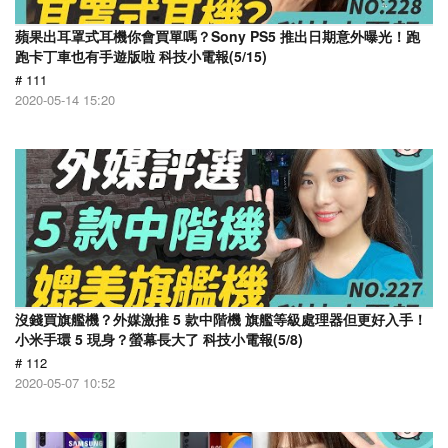
蘋果出耳罩式耳機你會買單嗎？Sony PS5 推出日期意外曝光！跑
跑卡丁車也有手遊版啦 科技小電報(5/15)
# 111
2020-05-14 15:20
沒錢買旗艦機？外媒激推 5 款中階機 旗艦等級處理器但更好入手！
小米手環 5 現身？螢幕長大了 科技小電報(5/8)
# 112
2020-05-07 10:52