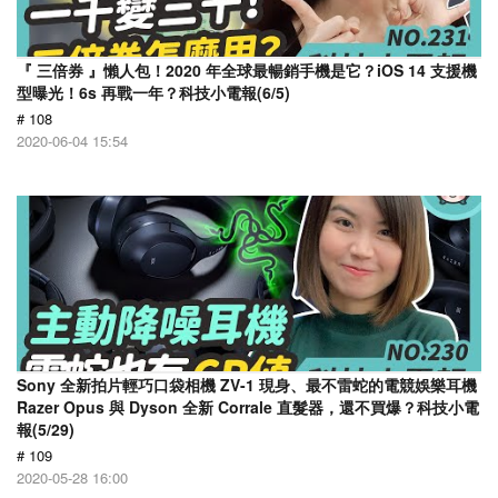
『 三倍券 』懶人包！2020 年全球最暢銷手機是它？iOS 14 支援機
型曝光！6s 再戰一年？科技小電報(6/5)
# 108
2020-06-04 15:54
Sony 全新拍片輕巧口袋相機 ZV-1 現身、最不雷蛇的電競娛樂耳機
Razer Opus 與 Dyson 全新 Corrale 直髮器，還不買爆？科技小電
報(5/29)
# 109
2020-05-28 16:00