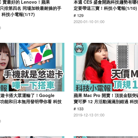
PC 賣最好的 Lenovo！蘋果
本週 CES 盛會開跑科技趨勢有哪
系列只排第四名 同場加映最耐操的手
定要帶這三寶！科技小電報(1/10)
科技小電報(1/17)
# 129
2020-01-10 01:00
0
遊卡搭大眾運輸了！Google
蘋果 Mac Pro 開賣！頂規金額突破
車新功能和日本無用發明帶你看 科技
寶可夢 12 月活動滿滿別錯過 科技小
# 133
2019-12-13 01:00
0