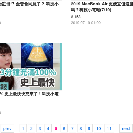
d來台註冊!? 金管會同意了？ 科技小
2019 MacBook Air 更便宜
嗎？科技小電報(7/19)
# 153
0
2019-07-19 01:00
00% 史上最快快充來了！科技小電
8
prev
1
2
3
4
5
6
7
8
9
10
11
next