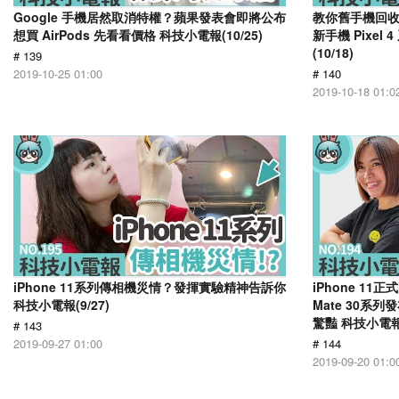
Google 手機居然取消特權？蘋果發表會即將公布
教你舊手機回收抽新
想買 AirPods 先看看價格 科技小電報(10/25)
新手機 Pixe
(10/18)
# 139
2019-10-25 01:00
# 140
2019-10-18 01:0
iPhone 11系列傳相機災情？發揮實驗精神告訴你
iPhone 1
科技小電報(9/27)
Mate 30系列
驚豔 科技小電報(
# 143
2019-09-27 01:00
# 144
2019-09-20 01:0