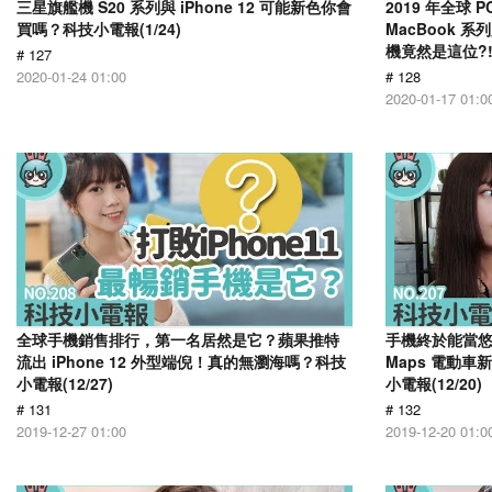
三星旗艦機 S20 系列與 iPhone 12 可能新色你會
2019 年全球 
買嗎？科技小電報(1/24)
MacBook 
機竟然是這位?! 
# 127
2020-01-24 01:00
# 128
2020-01-17 01:0
全球手機銷售排行，第一名居然是它？蘋果推特
手機終於能當悠
流出 iPhone 12 外型端倪！真的無瀏海嗎？科技
Maps 電動
小電報(12/27)
小電報(12/20)
# 131
# 132
2019-12-27 01:00
2019-12-20 01:0