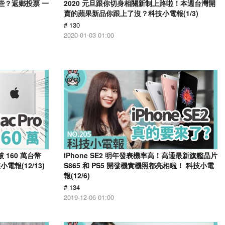
些？返鄉投票 一
2020 元旦跟你切身相關新制上路啦！本週台灣開
賣的蘋果新品你跟上了沒？科技小電報(1/3)
# 130
2020-01-03 01:00
 160 萬台幣
iPhone SE2 明年發表機率高！高通最新旗艦晶片
電報(12/13)
S865 和 PS5 開發機實機照都亮相啦！ 科技小電
報(12/6)
# 134
2019-12-06 01:00