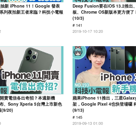
 iPhone 11！Google 發表
Deep Fusion要在iOS 13.2
l 4 系列夜拍新王者來臨？科技小電報
板、Chrome OS新版本更方便了
(10/3)
# 141
2
2019-10-17 10:20
1正式開賣電信各出奇招？本週新機
蘋果iPhone 11推出，三星Galax
發布、Sony Xperia 5台灣上市新色
架，Google Pixel 4也快登場
9/20)
(9/13)
# 145
0
2019-09-13 01:00